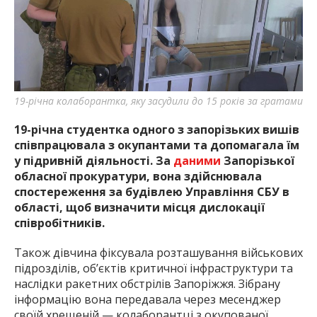
найважливішу інформацію про події
міста Запоріжжя та області.
19-річна колаборантка, яку засудили до 15 років за гратами
19-річна студентка одного з запорізьких вишів
співпрацювала з окупантами та допомагала їм
у підривній діяльності. За
даними
Запорізької
обласної прокуратури, вона здійснювала
спостереження за будівлею Управління СБУ в
області, щоб визначити місця дислокації
співробітників.
Також дівчина фіксувала розташування військових
підрозділів, об’єктів критичної інфраструктури та
наслідки ракетних обстрілів Запоріжжя. Зібрану
інформацію вона передавала через месенджер
своїй хрещеній — колаборантці з окупованої