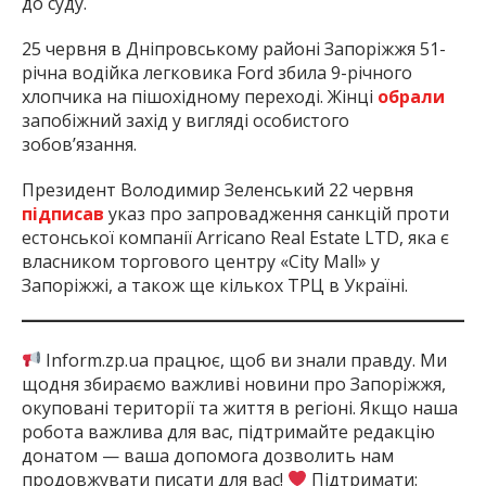
до суду.
25 червня в Дніпровському районі Запоріжжя 51-
річна водійка легковика Ford збила 9-річного
хлопчика на пішохідному переході. Жінці
обрали
запобіжний захід у вигляді особистого
зобов’язання.
Президент Володимир Зеленський 22 червня
підписав
указ про запровадження санкцій проти
естонської компанії Arricano Real Estate LTD, яка є
власником торгового центру «City Mall» у
Запоріжжі, а також ще кількох ТРЦ в Україні.
Inform.zp.ua працює, щоб ви знали правду. Ми
щодня збираємо важливі новини про Запоріжжя,
окуповані території та життя в регіоні. Якщо наша
робота важлива для вас, підтримайте редакцію
донатом — ваша допомога дозволить нам
продовжувати писати для вас!
Підтримати: