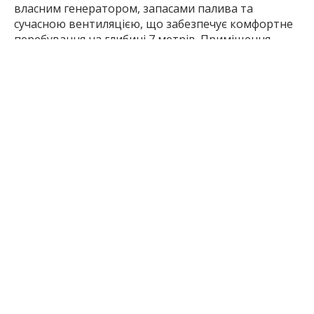
власним генератором, запасами палива та
сучасною вентиляцією, що забезпечує комфортне
перебування на глибині 7 метрів. Приміщення
адаптоване для дітей з особливими освітніми
потребами, зокрема з порушеннями зору: біля
кожного кабінету є тактильні таблички, працює
підйомник для крісел колісних, а інклюзивні
туалети обладнані поручнями і спеціальними
сидіннями для душу, унітазом та умивальником.
Нагадаємо, що 25 червня Кабінет Міністрів України
погодив
кандидатуру Людмили Бухаріної —
директорки Департаменту освіти і науки ЗОДА —
на посаду заступниці голови Запорізької обласної
державної адміністрації.
Читайте також:
З 1 липня
розпочинається
реєстрація
електронних кабінетів для випускників 11 класів
загальної середньої освіти та тих, хто має диплом