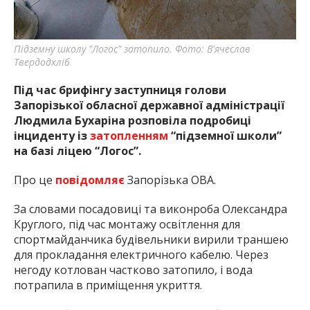
Підземну школу "Логос" затопило. Фото: В'ячеслав
Твердодхліб
Під час брифінгу заступниця голови
Запорізької обласної державної адміністрації
Людмила Бухаріна розповіла подробиці
інциденту із
затопленням
“підземної школи”
на базі ліцею “Логос”.
Про це
повідомляє
Запорізька ОВА.
За словами посадовиці та виконроба Олександра
Круглого, під час монтажу освітлення для
спортмайданчика будівельники вирили траншею
для прокладання електричного кабелю. Через
негоду котлован частково затопило, і вода
потрапила в приміщення укриття.