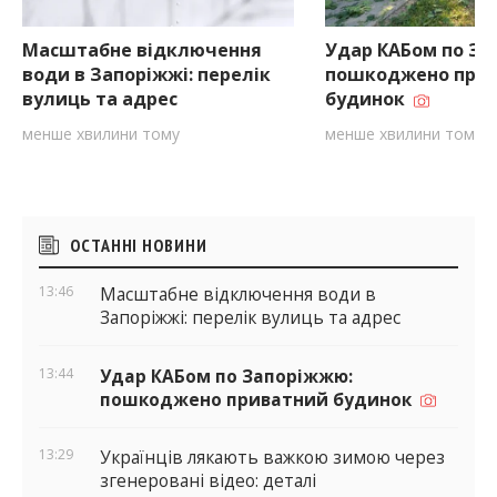
Масштабне відключення
Удар КАБом по За
води в Запоріжжі: перелік
пошкоджено при
вулиць та адрес
будинок
менше хвилини тому
менше хвилини тому
Бічні
ОСТАННІ НОВИНИ
віджети
13:46
Масштабне відключення води в
Запоріжжі: перелік вулиць та адрес
13:44
Удар КАБом по Запоріжжю:
пошкоджено приватний будинок
13:29
Українців лякають важкою зимою через
згенеровані відео: деталі