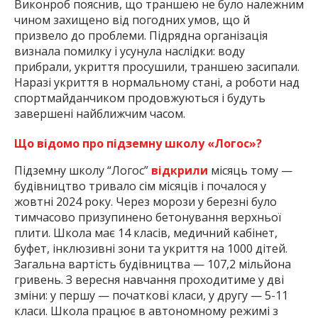
Виконроб пояснив, що траншею не було належним
чином захищено від погодних умов, що й
призвело до проблеми. Підрядна організація
визнала помилку і усунула наслідки: воду
прибрали, укриття просушили, траншею засипали.
Наразі укриття в нормальному стані, а роботи над
спортмайданчиком продовжуються і будуть
завершені найближчим часом.
Що відомо про підземну школу «Логос»?
Підземну школу “Логос”
відкрили
місяць тому —
будівництво тривало сім місяців і почалося у
жовтні 2024 року. Через морози у березні було
тимчасово призупинено бетонування верхньої
плити. Школа має 14 класів, медичний кабінет,
буфет, інклюзивні зони та укриття на 1000 дітей.
Загальна вартість будівництва — 107,2 мільйона
гривень. З вересня навчання проходитиме у дві
зміни: у першу — початкові класи, у другу — 5-11
класи. Школа працює в автономному режимі з