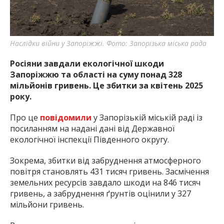
найважливішу інформацію про події
міста Запоріжжя та області.
Наслідки війни у Запоріжжі. Фото: Запорізька міська рада
Росіяни завдали екологічної шкоди
Запоріжжю та області на суму понад 328
мільйонів гривень. Це збитки за квітень 2025
року.
Про це
повідомили
у Запорізькій міській раді із
посиланням на надані дані від Державної
екологічної інспекції Південного округу.
Зокрема, збитки від забруднення атмосферного
повітря становлять 431 тисяч гривень. Засмічення
земельних ресурсів завдало шкоди на 846 тисяч
гривень, а забруднення ґрунтів оцінили у 327
мільйони гривень.