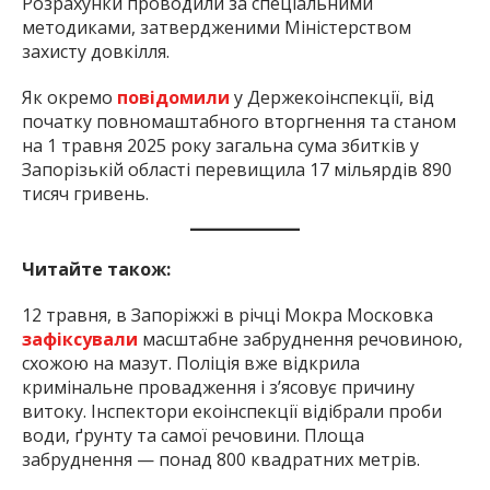
Розрахунки проводили за спеціальними
методиками, затвердженими Міністерством
захисту довкілля.
Як окремо
повідомили
у Держекоінспекції, від
початку повномаштабного вторгнення та станом
на 1 травня 2025 року загальна сума збитків у
Запорізькій області перевищила 17 мільярдів 890
тисяч гривень.
Читайте також:
12 травня, в Запоріжжі в річці Мокра Московка
зафіксували
масштабне забруднення речовиною,
схожою на мазут. Поліція вже відкрила
кримінальне провадження і з’ясовує причину
витоку. Інспектори екоінспекції відібрали проби
води, ґрунту та самої речовини. Площа
забруднення — понад 800 квадратних метрів.