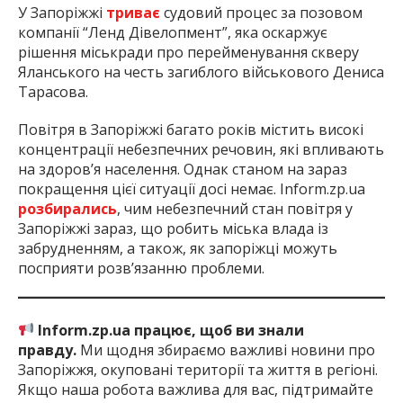
У Запоріжжі
триває
судовий процес за позовом
компанії “Ленд Дівелопмент”, яка оскаржує
рішення міськради про перейменування скверу
Яланського на честь загиблого військового Дениса
Тарасова.
Повітря в Запоріжжі багато років містить високі
концентрації небезпечних речовин, які впливають
на здоров’я населення. Однак станом на зараз
покращення цієї ситуації досі немає. Inform.zp.ua
розбирались
, чим небезпечний стан повітря у
Запоріжжі зараз, що робить міська влада із
забрудненням, а також, як запоріжці можуть
посприяти розв’язанню проблеми.
Inform.zp.ua працює, щоб ви знали
правду.
Ми щодня збираємо важливі новини про
Запоріжжя, окуповані території та життя в регіоні.
Якщо наша робота важлива для вас, підтримайте