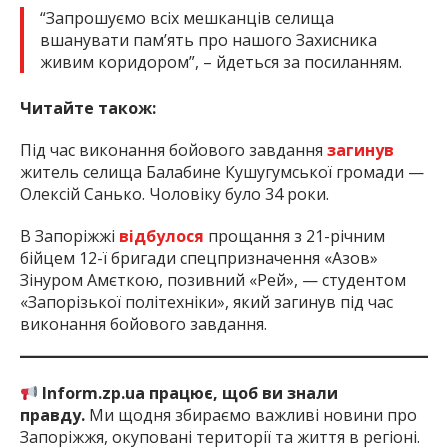
“Запрошуємо всіх мешканців селища
вшанувати памʼять про нашого Захисника
живим коридором”, – йдеться за посиланням.
Читайте також:
Під час виконання бойового завдання
загинув
житель селища Балабине Кушугумської громади —
Олексій Санько. Чоловіку було 34 роки.
В Запоріжжі
відбулося
прощання з 21-річним
бійцем 12-ї бригади спецпризначення «Азов»
Зінуром Амєткою, позивний «Рей», — студентом
«Запорізької політехніки», який загинув під час
виконання бойового завдання.
Inform.zp.ua працює, щоб ви знали
правду.
Ми щодня збираємо важливі новини про
Запоріжжя, окуповані території та життя в регіоні.