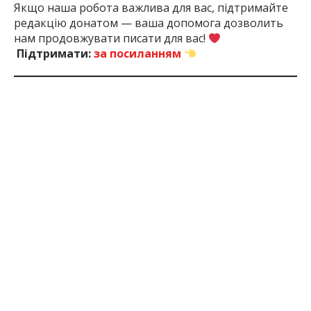
Якщо наша робота важлива для вас, підтримайте
редакцію донатом — ваша допомога дозволить
нам продовжувати писати для вас!
Підтримати:
за посиланням
1 рік тому
ПОДЕЛИТЬСЯ:
Війна
Військовий
Загинув
Запоріжжя
Запорізь
Росії З
На
Область
Україною
Фронті
ЧИТАЙТЕ ТАКОЖ