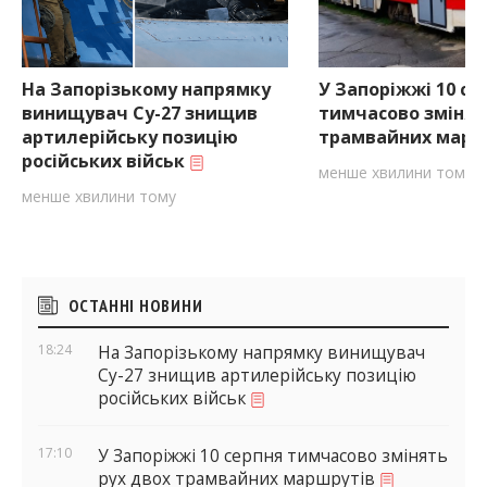
На Запорізькому напрямку
У Запоріжжі 10 се
винищувач Су-27 знищив
тимчасово змінят
артилерійську позицію
трамвайних марш
російських військ
менше хвилини тому
менше хвилини тому
Бічні
ОСТАННІ НОВИНИ
віджети
18:24
На Запорізькому напрямку винищувач
Су-27 знищив артилерійську позицію
російських військ
17:10
У Запоріжжі 10 серпня тимчасово змінять
рух двох трамвайних маршрутів