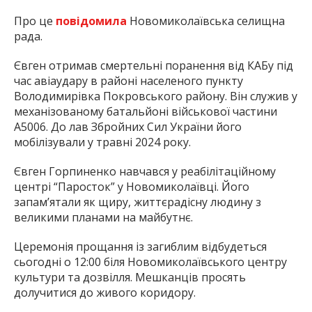
Про це
повідомила
Новомиколаївська селищна
рада.
Євген отримав смертельні поранення від КАБу під
час авіаудару в районі населеного пункту
Володимирівка Покровського району. Він служив у
механізованому батальйоні військової частини
А5006. До лав Збройних Сил України його
мобілізували у травні 2024 року.
Євген Горпиненко навчався у реабілітаційному
центрі “Паросток” у Новомиколаївці. Його
запам’ятали як щиру, життєрадісну людину з
великими планами на майбутнє.
Церемонія прощання із загиблим відбудеться
сьогодні о 12:00 біля Новомиколаївського центру
культури та дозвілля. Мешканців просять
долучитися до живого коридору.