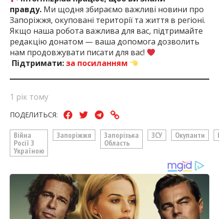
правду.
Ми щодня збираємо важливі новини про
Запоріжжя, окуповані території та життя в регіоні.
Якщо наша робота важлива для вас, підтримайте
редакцію донатом — ваша допомога дозволить
нам продовжувати писати для вас!
Підтримати:
за посиланням
1 рік тому
ПОДЕЛИТЬСЯ:
Війна
Запоріжжя
Запорізька
ЗСУ
Окупанти
Росії З
Область
Україною