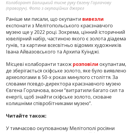
Колаборант Балицький тисне руку Євгену Горлачову
(праворуч). Фото з окупаційних джерел
Раніше ми писали, що окупанти
вивезли
експонати з Мелітопольського краєзнавчого
музею ще у 2022 році. Зокрема, цінний історичний
ювелірний набір, частиною якого є золота діадема
гунів, та картини всесвітньо відомих художників
Івана Айвазовського та Архипа Куїнджі.
Місцеві колаборанти також
розповіли
окупантам,
де зберігається скіфське золото, яке було виявлено
археологами в 50-х роках минулого століття. За
словами псевдо-директора краєзнавчого музею
Євгена Горлачова, вони “витратили багато сил та
енергії, щоб знайти скіфське золото, сховане
колишніми співробітниками музею”.
Читайте також:
У тимчасово окупованому Мелітополі росіяни