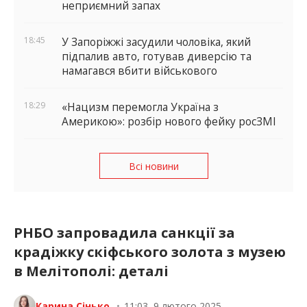
неприємний запах
18:45
У Запоріжжі засудили чоловіка, який
підпалив авто, готував диверсію та
намагався вбити військового
18:29
«Нацизм перемогла Україна з
Америкою»: розбір нового фейку росЗМІ
Всі новини
РНБО запровадила санкції за
крадіжку скіфського золота з музею
в Мелітополі: деталі
Карина Сінько
•
11:03, 9 лютого 2025