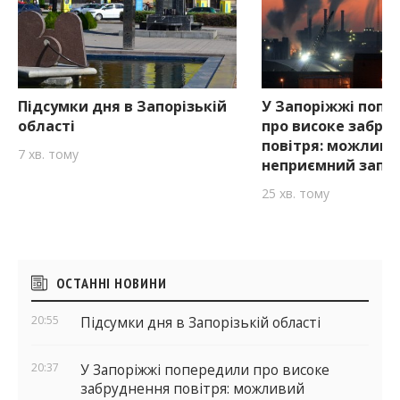
Підсумки дня в Запорізькій
У Запоріжжі попе
області
про високе забру
повітря: можливи
7 хв. тому
неприємний запа
25 хв. тому
Бічні
ОСТАННІ НОВИНИ
віджети
20:55
Підсумки дня в Запорізькій області
20:37
У Запоріжжі попередили про високе
забруднення повітря: можливий