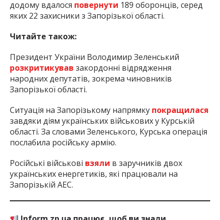
додому вдалося
повернути
189 оборонців, серед
яких 22 захисники з Запорізької області.
Читайте також:
Президент України Володимир Зеленський
розкритикував
закордонні відрядження
народних депутатів, зокрема чиновників
Запорізької області.
Ситуація на Запорізькому напрямку
покращилася
завдяки діям українських військових у Курській
області. За словами Зеленського, Курська операція
послабила російську армію.
Російські військові
взяли
в заручників двох
українських енергетиків, які працювали на
Запорізькій АЕС.
Inform.zp.ua працює, щоб ви знали