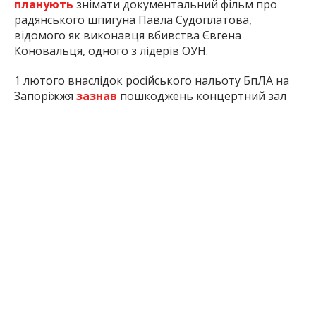
планують
знімати документальний фільм про
радянського шпигуна Павла Судоплатова,
відомого як виконавця вбивства Євгена
Коновальця, одного з лідерів ОУН.
1 лютого внаслідок російського нальоту БпЛА на
Запоріжжя
зазнав
пошкоджень концертний зал
обласної філармонії – пам’ятка архітектури та одна
з культурних візитівок міста.
Inform.zp.ua працює, щоб ви знали
правду.
Ми щодня збираємо важливі новини про
Запоріжжя, окуповані території та життя в регіоні.
Якщо наша робота важлива для вас, підтримайте
редакцію донатом — ваша допомога дозволить
нам продовжувати писати для вас!
Підтримати:
за посиланням