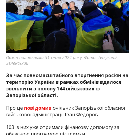
найважливішу інформацію про події
міста Запоріжжя та області.
Обмін полоненими 31 січня 2024 року. Фото: Telegram/
Зеленський
За час повномасштабного вторгнення росіян на
територію України в рамках обмінів вдалося
звільнити з полону 144 військових із
Запорізької області.
Про це
повідомив
очільник Запорізької обласної
військової адміністрації Іван Федоров.
103 із них уже отримали фінансову допомогу за
обласною програмою підтримки