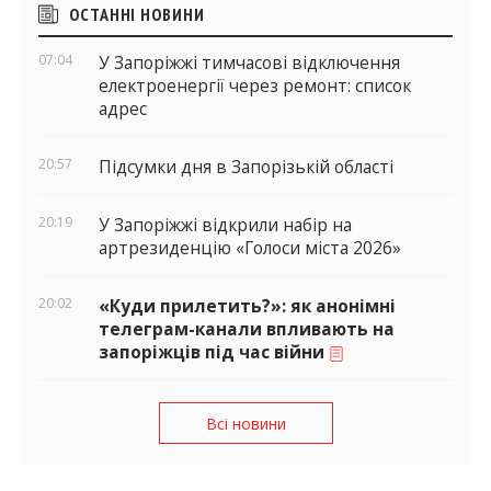
Бічні
ОСТАННІ НОВИНИ
віджети
07:04
У Запоріжжі тимчасові відключення
електроенергії через ремонт: список
адрес
20:57
Підсумки дня в Запорізькій області
20:19
У Запоріжжі відкрили набір на
артрезиденцію «Голоси міста 2026»
20:02
«Куди прилетить?»: як анонімні
телеграм-канали впливають на
запоріжців під час війни
Всі новини