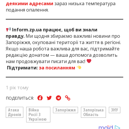
деякими адресами
зараз низька температура
подання опалення.
Inform.zp.ua працює, щоб ви знали
правду.
Ми щодня збираємо важливі новини про
Запоріжжя, окуповані території та життя в регіоні.
Якщо наша робота важлива для вас, підтримайте
редакцію донатом — ваша допомога дозволить
нам продовжувати писати для вас!
Підтримати:
за посиланням
1 рік тому
ПОДЕЛИТЬСЯ:
Атака
Війна
Запоріжжя
Запорізька
ЗНУ
Дронів
Росії З
Область
Україною