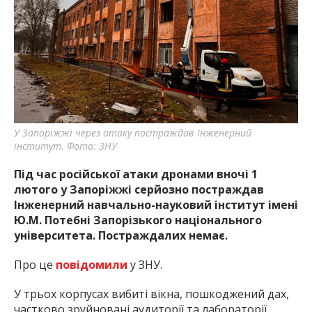
найважливішу інформацію про події
міста Запоріжжя та області.
У Запоріжжі через атаку постраждав Інженерний
інститут. Фото: ЗНУ
Під час російської атаки дронами вночі 1
лютого у Запоріжжі серйозно постраждав
Інженерний навчально-науковий інститут імені
Ю.М. Потебні Запорізького національного
університета. Постраждалих немає.
Про це
повідомили
у ЗНУ.
У трьох корпусах вибиті вікна, пошкоджений дах,
частково зруйновані аудиторії та лабораторії.