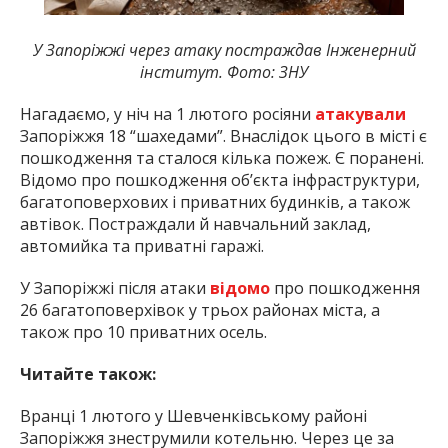
У Запоріжжі через атаку постраждав Інженерний
інститут. Фото: ЗНУ
Нагадаємо, у ніч на 1 лютого росіяни
атакували
Запоріжжя 18 “шахедами”. Внаслідок цього в місті є
пошкодження та сталося кілька пожеж. Є поранені.
Відомо про пошкодження обʼєкта інфраструктури,
багатоповерхових і приватних будинків, а також
автівок. Постраждали й навчальний заклад,
автомийка та приватні гаражі.
У Запоріжжі після атаки
відомо
про пошкодження
26 багатоповерхівок у трьох районах міста, а
також про 10 приватних осель.
Читайте також:
Вранці 1 лютого у Шевченківському районі
Запоріжжя знеструмили котельню. Через це за