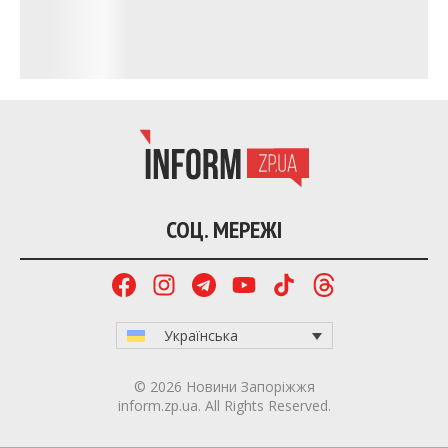
Станом на зараз комунальники вже полагодили
вікна та двері у дев’яти багатоповерхівках. До
кінця дня планують закрити всі вибиті вікна та
розпочати ремонт дахів.
Складнішою залишається ситуація з покрівлями,
зокрема в Інженерній академії. За словами
Федорова, заклад зазнав значних руйнувань, там
тривають відновлювальні роботи.
“Це освітній заклад, один з провідних освітніх
закладів, підрозділ Запорізького
національного університету, який також
постраждав, і де комунальники наразі
відновлюють. В нас є достатня кількість і USB
покрівельного матеріалу”, – заявив очільник
Запорізької ОВА.
Нагадаємо, у ніч на 1 лютого росіяни
атакували
Запоріжжя 18 “шахедами”. Внаслідок цього в місті є