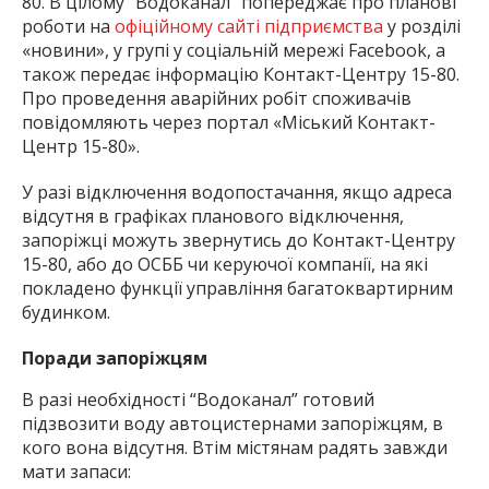
80. В цілому “Водоканал” попереджає про планові
роботи на
офіційному сайті підприємства
у розділі
«новини», у групі у соціальній мережі Facebook, а
також передає інформацію Контакт-Центру 15-80.
Про проведення аварійних робіт споживачів
повідомляють через портал «Міський Контакт-
Центр 15-80».
У разі відключення водопостачання, якщо адреса
відсутня в графіках планового відключення,
запоріжці можуть звернутись до Контакт-Центру
15-80, або до ОСББ чи керуючої компанії, на які
покладено функції управління багатоквартирним
будинком.
Поради запоріжцям
В разі необхідності “Водоканал” готовий
підзвозити воду автоцистернами запоріжцям, в
кого вона відсутня. Втім містянам радять завжди
мати запаси: