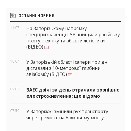
Бічні
ОСТАННІ НОВИНИ
віджети
11:07
На Запорізькому напрямку
спецпризначенці ГУР знищили російську
піхоту, техніку та об’єкти логістики
(ВІДЕО)
10:04
У Запорізькій області сапери три дні
діставали з 10-метрової глибини
авіабомбу (ВІДЕО)
09:02
ЗАЕС двічі за день втрачала зовнішнє
електроживлення: що відомо
07:59
У Запоріжжі змінили рух транспорту
через ремонт на Балковому мосту