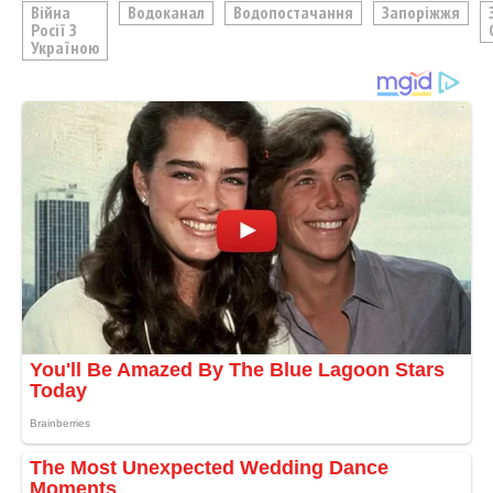
Війна
Водоканал
Водопостачання
Запоріжжя
Росії З
Україною