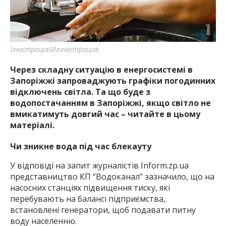
найважливішу інформацію про події
міста Запоріжжя та області.
Ілюстрація/Иллюстрация
Через складну ситуацію в енергосистемі в
Запоріжжі запроваджують графіки погодинних
відключень світла. Та що буде з
водопостачанням в Запоріжжі, якщо світло не
вмикатимуть довгий час – читайте в цьому
матеріалі.
Чи зникне вода під час блекауту
У відповіді на запит журналістів Inform.zp.ua
представництво КП “Водоканал” зазначило, що на
насосних станціях підвищення тиску, які
перебувають на балансі підприємства,
встановлені генератори, щоб подавати питну
воду населенню.