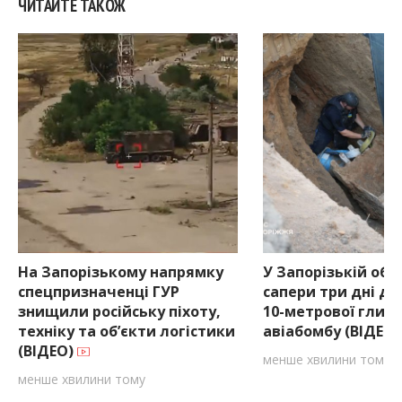
ЧИТАЙТЕ ТАКОЖ
На Запорізькому напрямку
У Запорізькій обл
спецпризначенці ГУР
сапери три дні ді
знищили російську піхоту,
10-метрової глиб
техніку та об’єкти логістики
авіабомбу (ВІДЕО
(ВІДЕО)
менше хвилини тому
менше хвилини тому