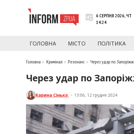
Перейти
до
6 СЕРПНЯ 2026, ЧТ
контенту
14:24
inform.zp.ua
INFORM.ZP.UA – це інформаційний портал 
економіки, культури, криміналу, подій, 
ГОЛОВНА
МІСТО
ПОЛІТИКА
Запоріжжя та Запорізької області на день. 
чесну аналітику. Ми дуже цінуємо наших чита
Головна
»
Кримінал
»
Резонанс
»
Через удар по Запоріжж
Через удар по Запоріж
Карина Сінько
•
13:06, 12 грудня 2024