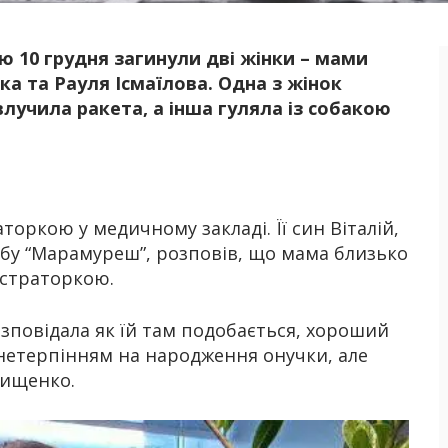
ю 10 грудня загинули дві жінки – мами
Б
ка та Рауля Ісмаїлова. Одна з жінок
влучила ракета, а інша гуляла із собакою
ркою у медичному закладі. Її син Віталій,
убу “Марамуреш”, розповів, що мама близько
істраторкою.
озповідала як їй там подобається, хороший
 нетерпінням на народження онучки, але
лищенко.