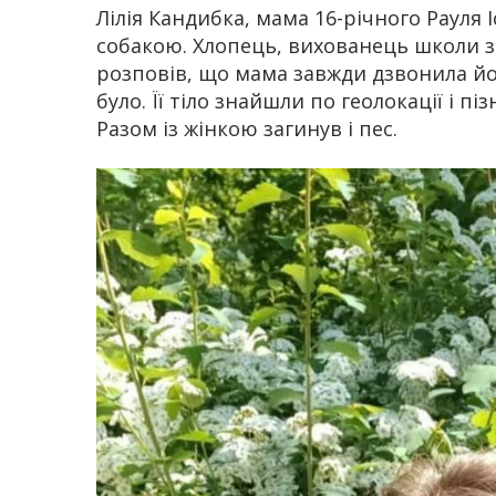
Лілія Кандибка, мама 16-річного Рауля І
собакою. Хлопець, вихованець школи 
розповів, що мама завжди дзвонила йом
було. Її тіло знайшли по геолокації і п
Разом із жінкою загинув і пес.