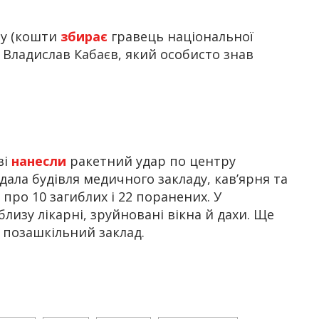
ву (кошти
збирає
гравець національної
” Владислав Кабаєв, який особисто знав
ві
нанесли
ракетний удар по центру
дала будівля медичного закладу, кав’ярня та
про 10 загиблих і 22 поранених. У
лизу лікарні, зруйновані вікна й дахи. Ще
 позашкільний заклад.