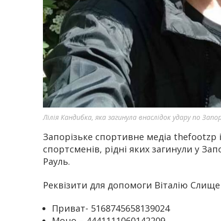
Лілія Кандибка, яка загинула внаслідок удару по Зап
Запорізьке спортивне медіа thefootzp 
спортсменів, рідні яких загинули у Зап
Рауль.
Реквізити для допомоги Віталію Слище
Приват- 5168745658139024
Моно – 4441111060142209