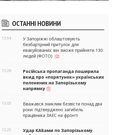
ічні
ОСТАННІ НОВИНИ
віджети
13:54
У Запоріжжі облаштовують
безбар’єрний притулок для
евакуйованих: він зможе прийняти 130
людей (ФОТО)
13:28
Російська пропаганда поширила
вкид про «порятунок» українських
полонених на Запорізькому
напрямку
13:03
Вважався зниклим безвісти понад два
роки: підтверджено загибель
працівника ЗАЕС на фронті
12:25
Удар КАБами по Запорізькому