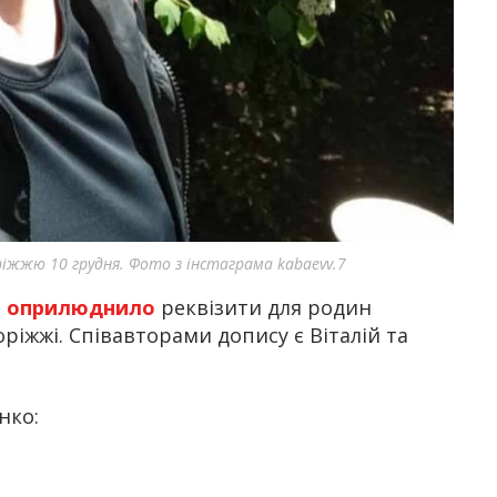
оріжжю 10 грудня. Фото з інстаграма kabaevv.7
і
оприлюднило
реквізити для родин
оріжжі. Співавторами допису є Віталій та
нко: