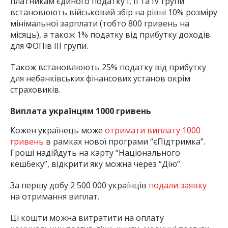
платникам єдиного податку І, ІІ та IV групи
встановюють військовий збір на рівні 10% розміру
мінімальної зарплати (тобто 800 гривень на
місяць), а також 1% податку від прибутку доходів
для ФОПів ІІІ групи.
Також встановлюють 25% податку від прибутку
для небанківських фінансових установ окрім
страховиків.
Виплата українцям 1000 гривень
Кожен українець може
отримати виплату 1000
гривень
в рамках нової програми “єПідтримка”.
Гроші надійдуть на карту “Національного
кешбеку”, відкрити яку можна через “Дію”.
За першу добу 2 500 000 українців
подали заявку
на отримання виплат.
Ці кошти можна витратити на оплату