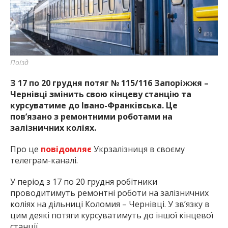
найважливішу інформацію про події
міста Запоріжжя та області.
Поїзд
З 17 по 20 грудня потяг № 115/116 Запоріжжя –
Чернівці змінить свою кінцеву станцію та
курсуватиме до Івано-Франківська. Це
пов’язано з ремонтними роботами на
залізничних коліях.
Про це
повідомляє
Укрзалізниця в своєму
телеграм-каналі.
У період з 17 по 20 грудня робітники
проводитимуть ремонтні роботи на залізничних
коліях на дільниці Коломия – Чернівці. У зв’язку в
цим деякі потяги курсуватимуть до іншої кінцевої
станції.