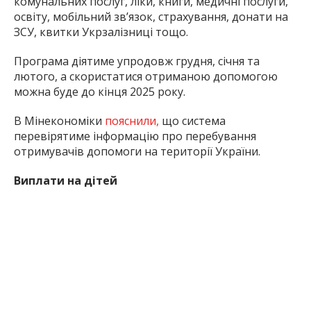
комунальних послуг, ліки, книги, медичні послуги,
освіту, мобільний зв’язок, страхування, донати на
ЗСУ, квитки Укрзалізниці тощо.
Програма діятиме упродовж грудня, січня та
лютого, а скористатися отриманою допомогою
можна буде до кінця 2025 року.
В Мінекономіки
пояснили,
що система
перевірятиме інформацію про перебування
отримувачів допомоги на території України.
Виплати на дітей
У грудні сім’ї
ВПО та малозабезпечені, які
потребують підтримки,
зможуть отримати
на
кожну дитину
6 500 грн на придбання теплого
одягу та взуття
. Відповідну
постанову
підтримав
уряд на засіданні 26 лютого.
Таку ж допомогу нарахують особам з інвалідністю