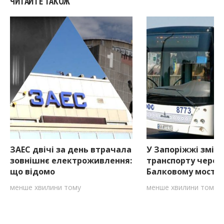
ЧИТАЙТЕ ТАКОЖ
ЗАЕС двічі за день втрачала
У Запоріжжі змін
зовнішнє електроживлення:
транспорту через
що відомо
Балковому мосту
менше хвилини тому
менше хвилини тому