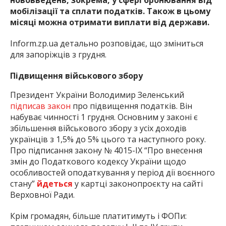
нововведень, зокрема, у сфері бронювання від
мобілізації та сплати податків. Також в цьому
місяці можна отримати виплати від держави.
Inform.zp.ua детально розповідає, що зміниться
для запоріжців з грудня.
Підвищення військового збору
Президент України Володимир Зеленський
підписав закон
про підвищення податків. Він
набуває чинності 1 грудня. Основним у законі є
збільшення військового збору з усіх доходів
українців з 1,5% до 5% цього та наступного року.
Про підписання закону № 4015-IX “Про внесення
змін до Податкового кодексу України щодо
особливостей оподаткування у період дії воєнного
стану”
йдеться
у картці законопроєкту на сайті
Верховної Ради.
Крім громадян, більше платитимуть і ФОПи: