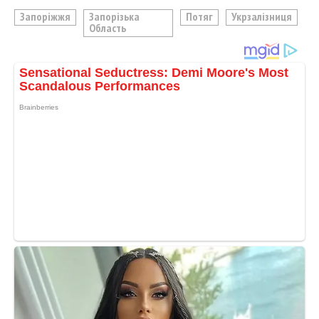
Запоріжжя
Запорізька
Потяг
Укрзалізниця
Область