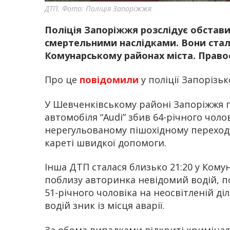
ДТП. Фото: Поліція Запоріжжя
Поліція Запоріжжя розслідує обстав
смертельними наслідками. Вони стал
Комунарському районах міста. Право
Про це
повідомили
у поліції Запорізьк
У Шевченківському районі Запоріжжя п
автомобіля “Audi” збив 64-річного чоло
нерегульованому пішохідному переход
кареті швидкої допомоги.
Інша ДТП сталася близько 21:20 у Кому
поблизу авторинка невідомий водій, по
51-річного чоловіка на неосвітленій діл
водій зник із місця аварії.
За обома випадками відкриті кримінал