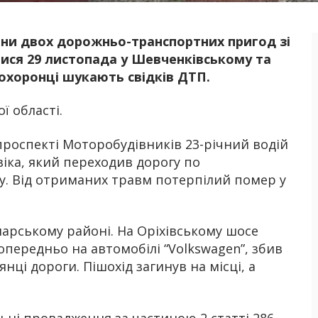
ини двох дорожньо-транспортних пригод зі
Б
ися 29 листопада у Шевченківському та
охоронці шукають свідків ДТП.
ої області.
роспекті Моторобудівників 23-річний водій
віка, який переходив дорогу по
у. Від отриманих травм потерпілий помер у
нарському районі. На Оріхівському шосе
передньо на автомобілі “Volkswagen”, збив
янці дороги. Пішохід загинув на місці, а
ьні провадження за частиною 2 статті 286