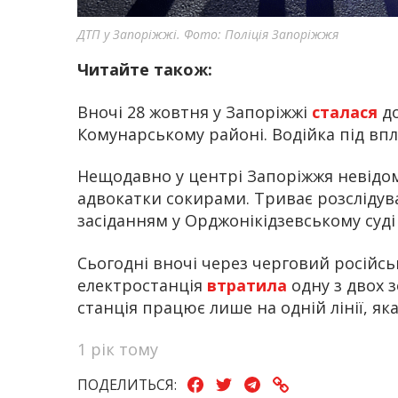
ДТП у Запоріжжі. Фото: Поліція Запоріжжя
Читайте також:
Вночі 28 жовтня у Запоріжжі
сталася
д
Комунарському районі. Водійка під вп
Нещодавно у центрі Запоріжжя невідо
адвокатки сокирами. Триває розслідува
засіданням у Орджонікідзевському суді
Сьогодні вночі через черговий російсь
електростанція
втратила
одну з двох 
станція працює лише на одній лінії, яка
1 рік тому
ПОДЕЛИТЬСЯ: