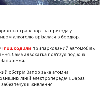
орожньо-транспортна пригода у
ливом алкоголю врізалася в бордюр.
мі
пошкодили
припаркований автомобіль
ння. Сама адвокатка пов’язує подію із
 Запоріжжя.
кий обстріл Запорізька атомна
зовнішніх ліній електропередачі. Зараз
 забезпечує її живлення.