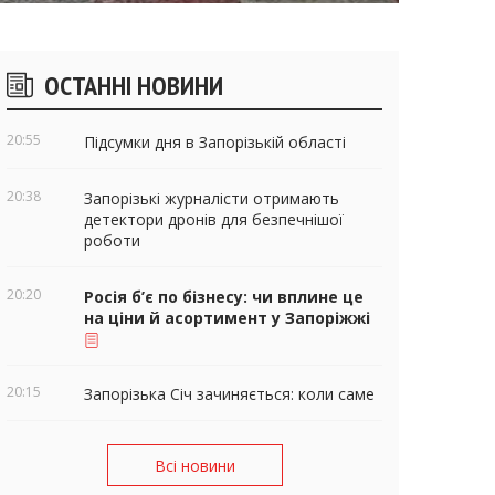
ічні
ОСТАННІ НОВИНИ
віджети
20:55
Підсумки дня в Запорізькій області
20:38
Запорізькі журналісти отримають
детектори дронів для безпечнішої
роботи
20:20
Росія б’є по бізнесу: чи вплине це
на ціни й асортимент у Запоріжжі
20:15
Запорізька Січ зачиняється: коли саме
Всі новини