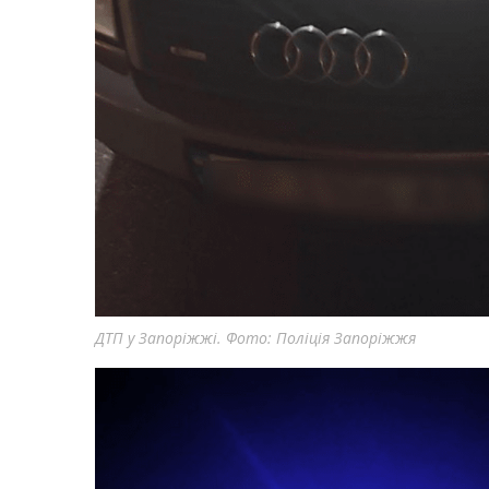
ДТП у Запоріжжі. Фото: Поліція Запоріжжя