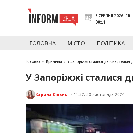
Перейти
до
8 СЕРПНЯ 2026, СБ
контенту
00:11
inform.zp.ua
INFORM.ZP.UA – це інформаційний портал 
економіки, культури, криміналу, подій, 
ГОЛОВНА
МІСТО
ПОЛІТИКА
Запоріжжя та Запорізької області на день. 
чесну аналітику. Ми дуже цінуємо наших чита
Головна
»
Кримінал
»
У Запоріжжі сталися дві смертельні Д
У Запоріжжі сталися дв
Карина Сінько
•
11:32, 30 листопада 2024