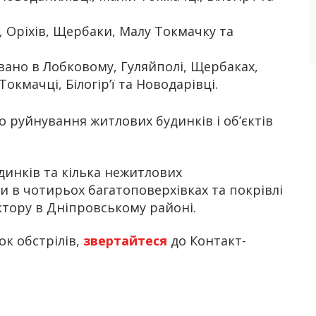
, Оріхів, Щербаки, Малу Токмачку та
овано в Лобковому, Гуляйполі, Щербаках,
окмачці, Білогір’ї та Новодарівці.
о руйнування житлових будинків і об’єктів
динків та кілька нежитлових
и в чотирьох багатоповерхівках та покрівлі
тору в Дніпровському районі.
к обстрілів,
звертайтеся
до Контакт-