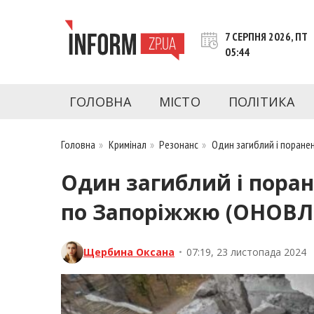
Перейти
до
7 СЕРПНЯ 2026, ПТ
контенту
05:44
inform.zp.ua
INFORM.ZP.UA – це інформаційний портал 
економіки, культури, криміналу, подій, 
ГОЛОВНА
МІСТО
ПОЛІТИКА
Запоріжжя та Запорізької області на день. 
чесну аналітику. Ми дуже цінуємо наших чита
Головна
»
Кримінал
»
Резонанс
»
Один загиблий і поране
Один загиблий і поран
по Запоріжжю (ОНОВЛ
Щербина Оксана
•
07:19, 23 листопада 2024