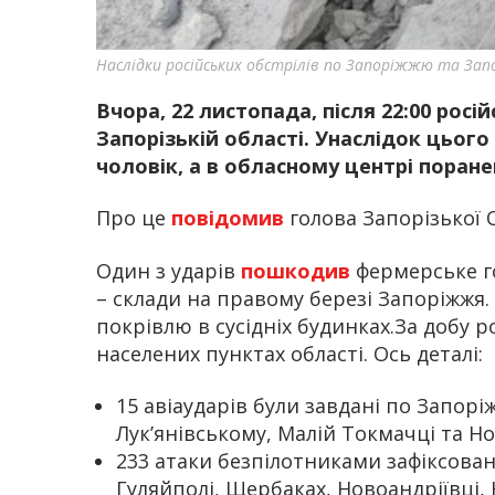
Наслідки російських обстрілів по Запоріжжю та За
Вчора, 22 листопада, після 22:00 росі
Запорізькій області. Унаслідок цього
чоловік, а в обласному центрі поран
Про це
повідомив
голова Запорізької 
Один з ударів
пошкодив
фермерське г
– склади на правому березі Запоріжжя. 
покрівлю в сусідніх будинках.За добу р
населених пунктах області. Ось деталі:
15 авіаударів були завдані по Запорі
Лук’янівському, Малій Токмачці та Но
233 атаки безпілотниками зафіксова
Гуляйполі, Щербаках, Новоандріївці, Н