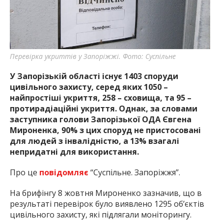
найважливішу інформацію про події
міста Запоріжжя та області.
Перевірка укриттів у Запоріжжі. Фото: Суспільне
У Запорізькій області існує 1403 споруди
цивільного захисту, серед яких 1050 –
найпростіші укриття, 258 – сховища, та 95 –
протирадіаційні укриття. Однак, за словами
заступника голови Запорізької ОДА Євгена
Мироненка, 90% з цих споруд не пристосовані
для людей з інвалідністю, а 13% взагалі
непридатні для використання.
Про це
повідомляє
“Суспільне. Запоріжжя”.
На брифінгу 8 жовтня Мироненко зазначив, що в
результаті перевірок було виявлено 1295 об’єктів
цивільного захисту, які підлягали моніторингу.