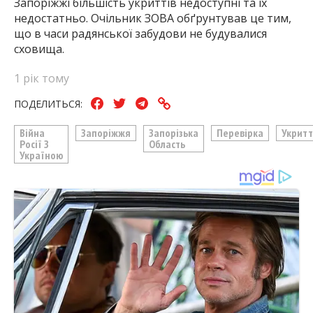
Запоріжжі більшість укриттів недоступні та їх
недостатньо. Очільник ЗОВА обґрунтував це тим,
що в часи радянської забудови не будувалися
сховища.
1 рік тому
ПОДЕЛИТЬСЯ:
Війна
Запоріжжя
Запорізька
Перевірка
Укрит
Росії З
Область
Україною