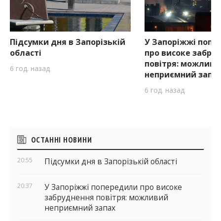
Підсумки дня в Запорізькій
У Запоріжжі попе
області
про високе забру
повітря: можливи
6 год. назад
неприємний запа
6 год. назад
Бічні
ОСТАННІ НОВИНИ
віджети
20:55
Підсумки дня в Запорізькій області
20:37
У Запоріжжі попередили про високе
забруднення повітря: можливий
неприємний запах