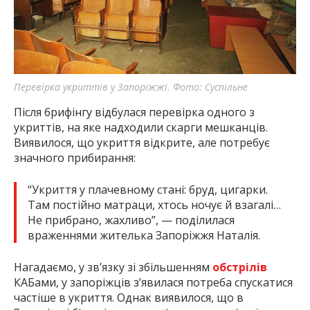
Перевірка укриттів у Запоріжжі. Фото: Суспільне
Після брифінгу відбулася перевірка одного з
укриттів, на яке надходили скарги мешканців.
Виявилося, що укриття відкрите, але потребує
значного прибирання:
“Укриття у плачевному стані: бруд, цигарки.
Там постійно матраци, хтось ночує й взагалі…
Не прибрано, жахливо”, — поділилася
враженнями жителька Запоріжжя Наталія.
Нагадаємо, у зв’язку зі збільшенням
обстрілів
КАБами, у запоріжців з’явилася потреба спускатися
частіше в укриття. Однак виявилося, що в