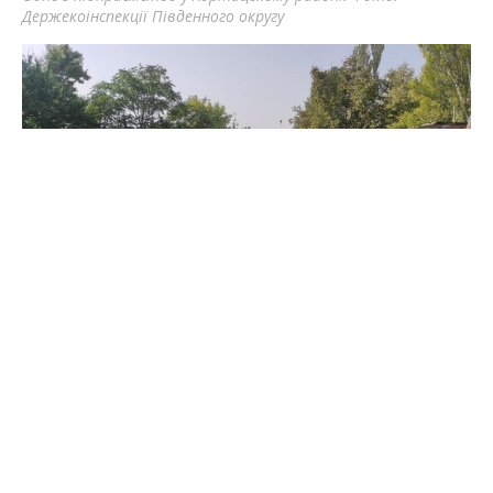
Держекоінспекції Південного округу
Одне з підприємство у Хортицькому районі. Фото
Держекоінспекції Південного округу