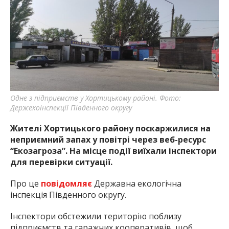
Одне з підприємств у Хортицькому районі. Фото:
Держекоінспекції Південного округу
Жителі Хортицького району поскаржилися на
неприємний запах у повітрі через веб-ресурс
“Екозагроза”. На місце події виїхали інспектори
для перевірки ситуації.
Про це
повідомляє
Державна екологічна
інспекція Південного округу.
Інспектори обстежили територію поблизу
підприємств та гаражних кооперативів, щоб