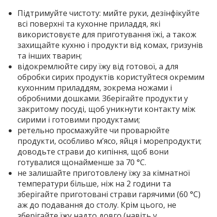
Підтримуйте чистоту: мийте руки, дезінфікуйте
всі поверхні та кухонне приладдя, які
використовуєте для приготування їжі, а також
захищайте кухню і продукти від комах, гризунів
та інших тварин;
відокремлюйте сиру їжу від готової, а для
обробки сирих продуктів користуйтеся окремим
кухонним приладдям, зокрема ножами і
обробними дошками. Зберігайте продукти у
закритому посуді, щоб уникнути контакту між
сирими і готовими продуктами;
ретельно просмажуйте чи проварюйте
продукти, особливо м’ясо, яйця і морепродукти;
доводьте страви до кипіння, щоб вони
готувалися щонайменше за 70 °С.
не залишайте приготовлену їжу за кімнатної
температури більше, ніж на 2 години та
зберігайте приготовані страви гарячими (60 °С)
аж до подавання до столу. Крім цього, не
зберігайте їжу надто довго (навіть у