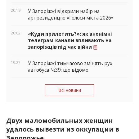
20:19
У Запоріжжі відкрили набір на
артрезиденцію «Голоси міста 2026»
20:02
«Куди прилетить?»: як анонімні
телеграм-канали впливають на
запоріжців під час війни
19:27
У Запоріжжі тимчасово змінять рух
автобуса №39: що відомо
Всі новини
Двух маломобильных женщин
удалось вывезти из оккупации в
Запорожье