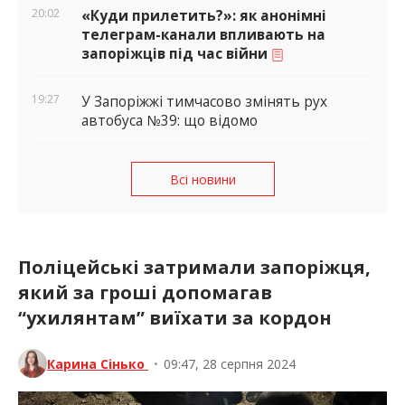
20:02
«Куди прилетить?»: як анонімні
телеграм-канали впливають на
запоріжців під час війни
19:27
У Запоріжжі тимчасово змінять рух
автобуса №39: що відомо
Всі новини
Поліцейські затримали запоріжця,
який за гроші допомагав
“ухилянтам” виїхати за кордон
Карина Сінько
•
09:47, 28 серпня 2024