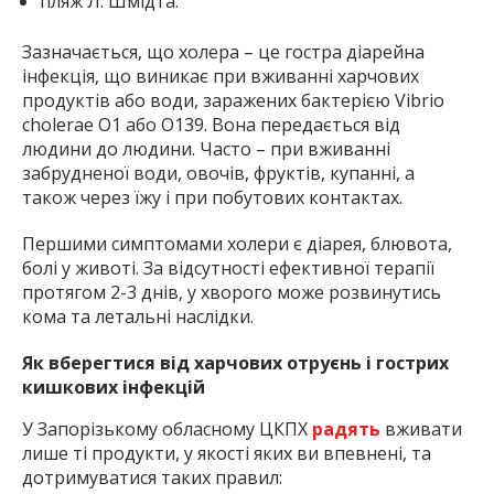
пляж Л. Шмідта.
Зазначається, що холера – це гостра діарейна
інфекція, що виникає при вживанні харчових
продуктів або води, заражених бактерією Vibrio
cholerae О1 або О139. Вона передається від
людини до людини. Часто – при вживанні
забрудненої води, овочів, фруктів, купанні, а
також через їжу і при побутових контактах.
Першими симптомами холери є діарея, блювота,
болі у животі. За відсутності ефективної терапії
протягом 2-3 днів, у хворого може розвинутись
кома та летальні наслідки.
Як вберегтися від харчових отруєнь і гострих
кишкових інфекцій
У Запорізькому обласному ЦКПХ
радять
вживати
лише ті продукти, у якості яких ви впевнені, та
дотримуватися таких правил: