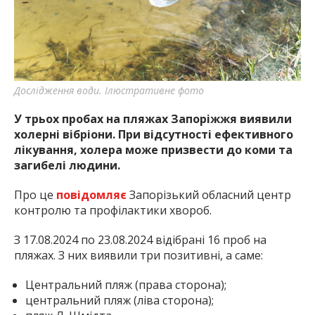
найважливішу інформацію про події
міста Запоріжжя та області.
Дослідження води. Ілюстративне фото
У трьох пробах на пляжах Запоріжжя виявили
холерні вібріони. При відсутності ефективного
лікування, холера може призвести до коми та
загибелі людини.
Про це
повідомляє
Запорізький обласний центр
контролю та профілактики хвороб.
З 17.08.2024 по 23.08.2024 відібрані 16 проб на
пляжах. З них виявили три позитивні, а саме:
Центральний пляж (права сторона);
центральний пляж (ліва сторона);