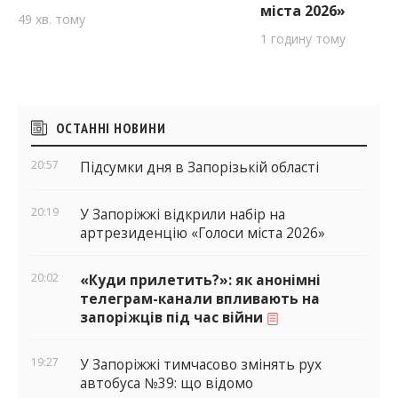
міста 2026»
49 хв. тому
1 годину тому
Бічні
ОСТАННІ НОВИНИ
віджети
20:57
Підсумки дня в Запорізькій області
20:19
У Запоріжжі відкрили набір на
артрезиденцію «Голоси міста 2026»
20:02
«Куди прилетить?»: як анонімні
телеграм-канали впливають на
запоріжців під час війни
19:27
У Запоріжжі тимчасово змінять рух
автобуса №39: що відомо