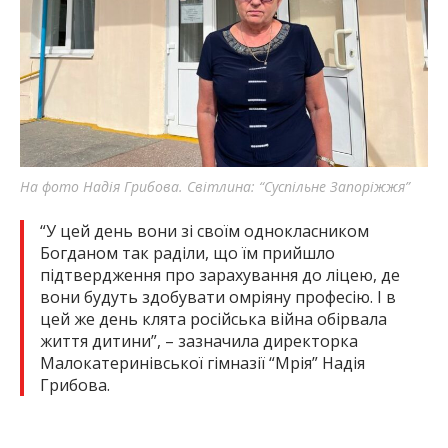
На фото Надія Грибова. Світлина: “Суспільне Запоріжжя”
“У цей день вони зі своїм однокласником
Богданом так раділи, що їм прийшло
підтвердження про зарахування до ліцею, де
вони будуть здобувати омріяну професію. І в
цей же день клята російська війна обірвала
життя дитини”, – зазначила директорка
Малокатеринівської гімназії “Мрія” Надія
Грибова.
Колишня класна керівниця Дмитра Євгенія Винник