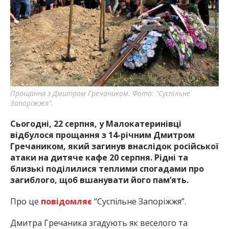
Прощання з Дмитром Гречаником. Фото: "Суспільне
Запоріжжя".
Сьогодні, 22 серпня, у Малокатеринівці
відбулося прощання з 14-річним Дмитром
Гречаником, який загинув внаслідок російської
атаки на дитяче кафе 20 серпня. Рідні та
близькі поділилися теплими спогадами про
загиблого, щоб вшанувати його пам’ять.
Про це
повідомляє
“Суспільне Запоріжжя”.
Дмитра Гречаника згадують як веселого та