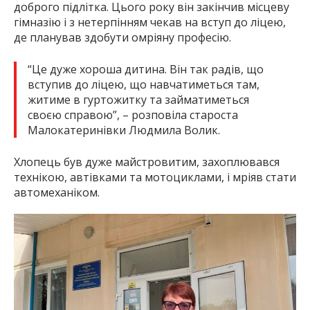
доброго підлітка. Цього року він закінчив місцеву
гімназію і з нетерпінням чекав на вступ до ліцею,
де планував здобути омріяну професію.
“Це дуже хороша дитина. Він так радів, що
вступив до ліцею, що навчатиметься там,
житиме в гуртожитку та займатиметься
своєю справою”, – розповіла староста
Малокатеринівки Людмила Волик.
Хлопець був дуже майстровитим, захоплювався
технікою, автівками та мотоциклами, і мріяв стати
автомеханіком.