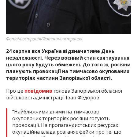
найважливішу інформацію про події
міста Запоріжжя та області.
Фотоілюстрація/Фотоиллюстрация
24 серпня вся Україна відзначатиме День
незалежності. Через воєнний стан святкування
цього року будуть обмежені. До того ж, росіяни
планують провокації на тимчасово окупованих
територіях частини Запорізької області.
Про це
повідомив
голова Запорізької обласної
військової адміністрації Іван Федоров.
“Найближчими днями на тимчасово
окупованих територіях росіяни готують
провокації. На пропагандистських ресурсах
окупаційна влада розганяє фейки про те, що