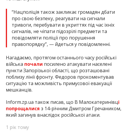
“Нацполіція також закликає громадян дбати
про свою безпеку, реагувати на сигнали
тривоги, перебувати в укриттях під час їхніх
сигналів, не чіпати підозрілі предмети та
повідомляти поліції про порушення
правопорядку”, — йдеться у повідомленні.
Нагадаємо, протягом останнього часу російські
війська
почали
посилено атакувати населені
пункти Запорізької області, що розташовані
поблизу лінії фронту. Федоров прокоментував
ситуацію та можливість примусової евакуації
мешканців.
Inform.zp.ua також писав, що В Малокатеринівц
і
попрощалися
з 14-річним Дмитром Гречаником,
який загинув внаслідок російської атаки.
1 рік тому