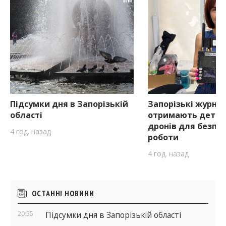
Підсумки дня в Запорізькій
Запорізькі журна
області
отримають детек
дронів для безпе
4 год. назад
роботи
4 год. назад
Бічні
ОСТАННІ НОВИНИ
віджети
20:55
Підсумки дня в Запорізькій області