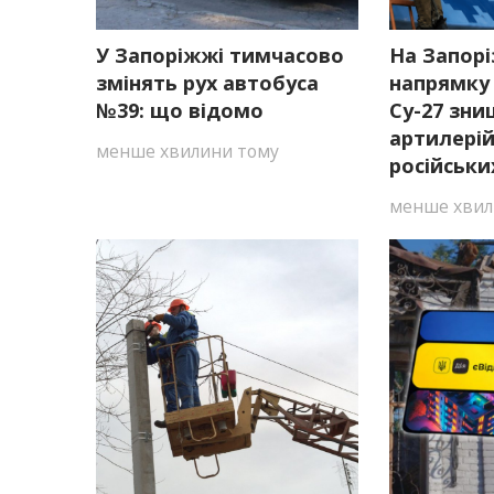
У Запоріжжі тимчасово
На Запор
змінять рух автобуса
напрямку
№39: що відомо
Су-27 зн
артилерій
менше хвилини тому
російськи
менше хвил