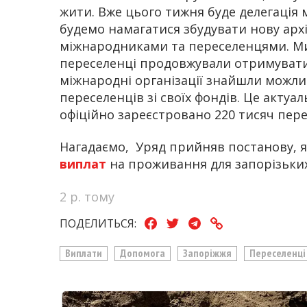
жити. Вже цього тижня буде делегація 
будемо намагатися збудувати нову архі
міжнародниками та переселенцями. Ми
переселенці продовжували отримувати
міжнародні організації знайшли можли
переселенців зі своїх фондів. Це актуа
офіційно зареєстровано 220 тисяч пере
Нагадаємо,
Уряд прийняв постанову,
виплат
на проживання для запорізьки
2 р. тому
ПОДЕЛИТЬСЯ:
Виплати
Допомога
Запоріжжя
Переселенці