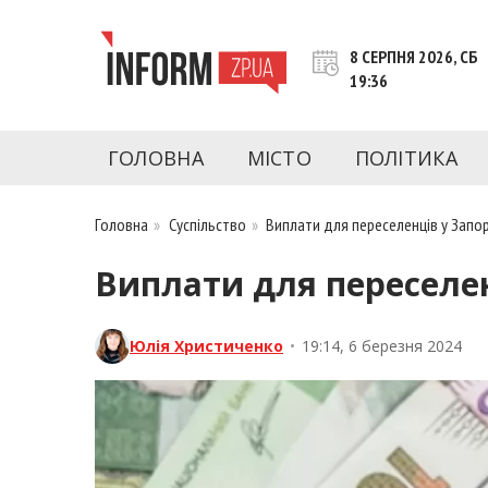
Перейти
до
8 СЕРПНЯ 2026, СБ
контенту
19:36
inform.zp.ua
INFORM.ZP.UA – це інформаційний портал 
економіки, культури, криміналу, подій, 
ГОЛОВНА
МІСТО
ПОЛІТИКА
Запоріжжя та Запорізької області на день. 
чесну аналітику. Ми дуже цінуємо наших чита
Головна
»
Суспільство
»
Виплати для переселенців у Запо
Виплати для переселен
Юлія Христиченко
•
19:14, 6 березня 2024