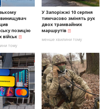
ізькому
У Запоріжжі 10 серпня
 винищувач
тимчасово змінять рух
ищив
двох трамвайних
ську позицію
маршрутів
х військ
менше хвилини тому
ини тому