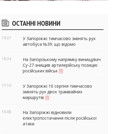
ічні
ОСТАННІ НОВИНИ
віджети
19:27
У Запоріжжі тимчасово змінять рух
автобуса №39: що відомо
18:24
На Запорізькому напрямку винищувач
Су-27 знищив артилерійську позицію
російських військ
17:10
У Запоріжжі 10 серпня тимчасово
змінять рух двох трамвайних
маршрутів
16:08
На Запоріжжі відновили
електропостачання після російської
атаки