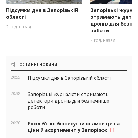
Підсумки дня в Запорізькій
Запорізькі журна
області
отримають детек
дронів для безпе
2 год. назад
роботи
2 год. назад
Бічні
ОСТАННІ НОВИНИ
віджети
20:55
Підсумки дня в Запорізькій області
20:38
Запорізькі журналісти отримають
детектори дронів для безпечнішої
роботи
20:20
Росія б’є по бізнесу: чи вплине це на
ціни й асортимент у Запоріжжі