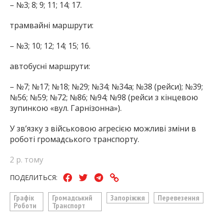
– №3; 8; 9; 11; 14; 17.
трамвайні маршрути:
– №3; 10; 12; 14; 15; 16.
автобусні маршрути:
– №7; №17; №18; №29; №34; №34а; №38 (рейси); №39;
№56; №59; №72; №86; №94; №98 (рейси з кінцевою
зупинкою «вул. Гарнізонна»).
У зв’язку з військовою агресією можливі зміни в
роботі громадського транспорту.
2 р. тому
ПОДЕЛИТЬСЯ:
Графік
Громадський
Запоріжжя
Перевезення
Роботи
Транспорт