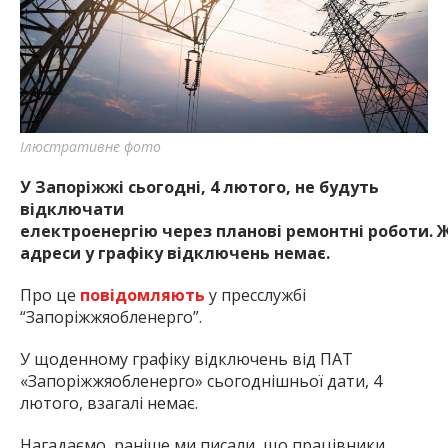
найважливішу інформацію про події
міста Запоріжжя та області.
Ілюстративне фото
У Запоріжжі сьогодні,
4 лютого
, не будуть
відключати
електроенергію через планові ремонтні роботи. 
адреси у графіку відключень немає.
Про це
повідомляють
у пресслужбі
“Запоріжжяобленерго”.
У щоденному графіку відключень від ПАТ
«Запоріжжяобленерго» сьогоднішньої дати, 4
лютого, взагалі немає.
Нагадаємо, раніше ми писали, що працівники