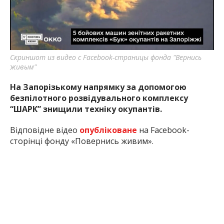
найважливішу інформацію про події
міста Запоріжжя та області.
Скриншот из видео с Facebook-страницы фонда "Вернись
живым"
На Запорізькому напрямку за допомогою
безпілотного розвідувального комплексу
“ШАРК” знищили техніку окупантів.
Відповідне відео
опубліковане
на Facebook-
сторінці фонду «Повернись живим».