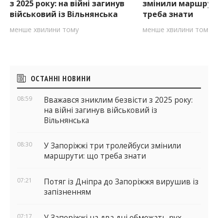
з 2025 року: на війні загинув
змінили маршрут
військовий із Вільнянська
треба знати
менше хвилини тому
менше хвилини тому
Бічні
ОСТАННІ НОВИНИ
віджети
08:59
Вважався зниклим безвісти з 2025 року:
на війні загинув військовий із
Вільнянська
08:30
У Запоріжжі три тролейбуси змінили
маршрути: що треба знати
07:21
Потяг із Дніпра до Запоріжжя вирушив із
запізненням
07:17
У Запоріжжі на два дні обмежать рух