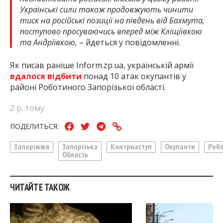
Українські сили також продовжують чинити
тиск на російські позиції на південь від Бахмута,
поступово просуваючись вперед між Кліщіївкою
та Андріївкою,
– йдеться у повідомленні.
Як писав раніше Inform.zp.ua, українській армії
вдалося відбити
понад 10 атак окупантів у
районі Роботиного Запорізької області.
2 р. тому
ПОДЕЛИТЬСЯ:
Запоріжжя
Запорізька
Контрнаступ
Окупанти
Роб
Область
ЧИТАЙТЕ ТАКОЖ