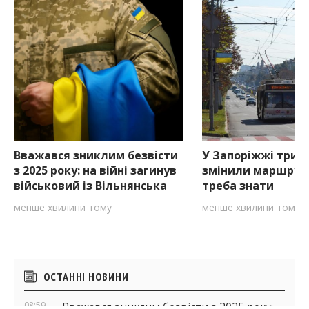
Вважався зниклим безвісти
У Запоріжжі три 
з 2025 року: на війні загинув
змінили маршрут
військовий із Вільнянська
треба знати
менше хвилини тому
менше хвилини тому
Бічні
ОСТАННІ НОВИНИ
віджети
08:59
Вважався зниклим безвісти з 2025 року: