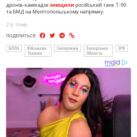
дронів-камікадзе
знищили
російський танк Т-90
та БМД на Мелітопольському напрямку.
2 р. тому
ПОДЕЛИТЬСЯ:
БПЛА
Військова
Запоріжжя
Запорізька
ЗРК
Техніка
Область