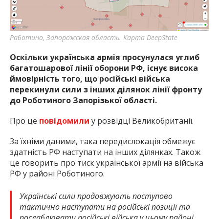
Работино, Запорожская область. Карта DeepState
Оскільки українська армія просунулася углиб
багатошарової лінії оборони РФ, існує висока
ймовірність того, що російські війська
перекинули сили з інших ділянок лінії фронту
до Роботиного Запорізької області.
Про це
повідомили
у розвідці Великобританії.
За їхніми даними, така передислокація обмежує
здатність РФ наступати на інших ділянках. Також
це говорить про тиск української армії на війська
РФ у районі Роботиного.
Українські сили продовжують поступово
тактично наступати на російські позиції та
послаблювати російські війська у цьому районі.