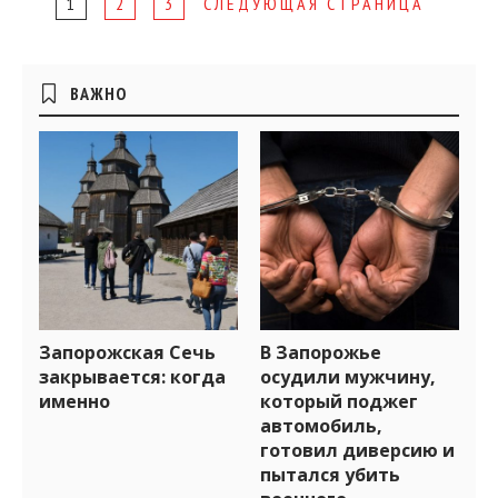
Page
1
2
3
СЛЕДУЮЩАЯ СТРАНИЦА
navigation
Боковые
ВАЖНО
виджеты
Запорожская Сечь
В Запорожье
закрывается: когда
осудили мужчину,
именно
который поджег
автомобиль,
готовил диверсию и
пытался убить