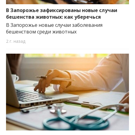
важную информацию о событиях
города Запорожья и области.
В Запорожье зафиксированы новые случаи
бешенства животных: как уберечься
В Запорожье новые случаи заболевания
бешенством среди животных
2 г. назад