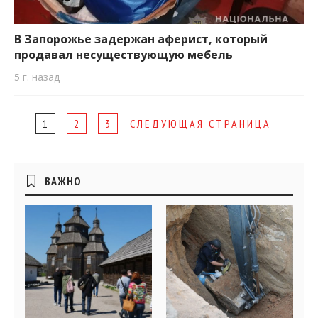
В Запорожье задержан аферист, который
продавал несуществующую мебель
5 г. назад
Page
1
2
3
СЛЕДУЮЩАЯ СТРАНИЦА
navigation
Боковые
ВАЖНО
виджеты