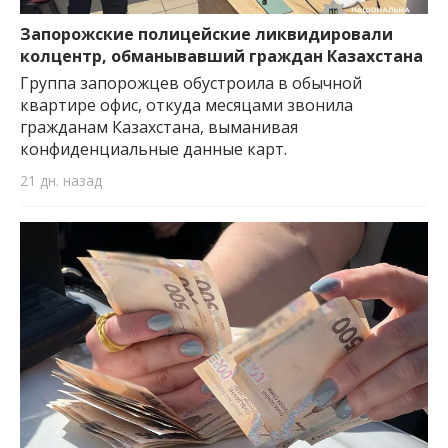
важную информацию о событиях
города Запорожья и области.
Запорожские полицейские ликвидировали
колцентр, обманывавший граждан Казахстана
Группа запорожцев обустроила в обычной
квартире офис, откуда месяцами звонила
гражданам Казахстана, выманивая
конфиденциальные данные карт.
21 дн. назад