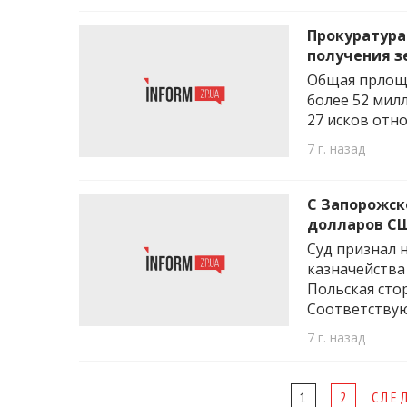
Прокуратура
получения з
Общая прлоща
более 52 мил
27 исков отн
7 г. назад
С Запорожск
долларов С
Суд признал 
казначейства
Польская сто
Соответству
7 г. назад
Page
1
2
СЛЕ