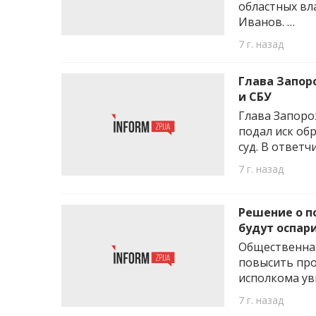
областных вл
Иванов. …
7 г. назад
Глава Запор
и СБУ
Глава Запоро
подал иск об
суд. В ответч
7 г. назад
Решение о п
будут оспари
Общественная
повысить про
исполкома ув
7 г. назад