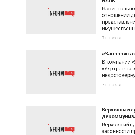
НАПК
Национальное
отношении де
представлени
имущественно
7 г. назад
«Запорожгаз
В компании «З
«Укртрансгаз
недостоверну
7 г. назад
Верховный с
декоммуниз
Верховный су
законности п