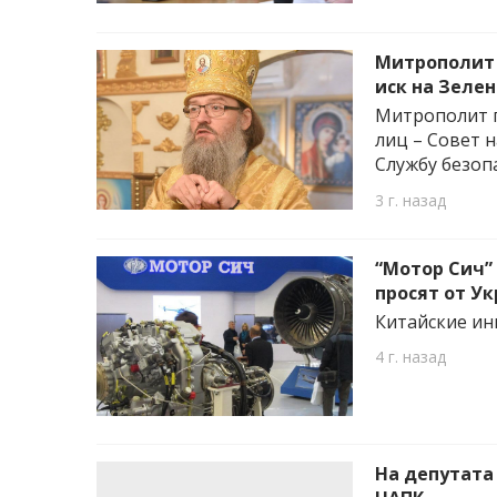
Митрополит 
иск на Зелен
Митрополит п
лиц – Совет 
Службу безоп
3 г. назад
“Мотор Сич”
просят от Ук
Китайские ин
4 г. назад
На депутата