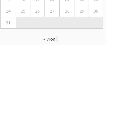
24
25
26
27
28
29
30
31
« Июл