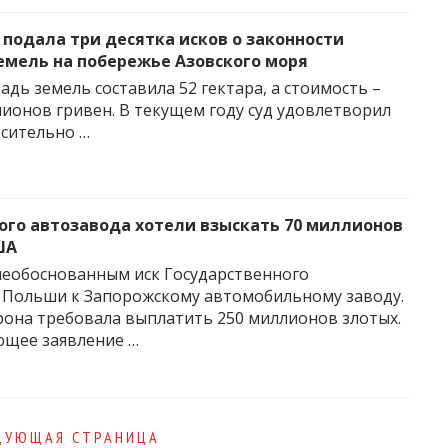
 подала три десятка исков о законности
емель на побережье Азовского моря
дь земель составила 52 гектара, а стоимость –
лионов гривен. В текущем году суд удовлетворил
осительно …
ого автозавода хотели взыскать 70 миллионов
ША
необоснованным иск Государственного
 Польши к Запорожскому автомобильному заводу.
рона требовала выплатить 250 миллионов злотых.
ющее заявление …
ДУЮЩАЯ СТРАНИЦА