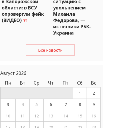
в Запорожской
ситуацию с
области: в ВСУ
увольнением
опровергли фейк
Михаила
(ВИДЕО)
Федорова, —
источники РБК-
Украина
Все новости
Август 2026
Пн
Вт
Ср
Чт
Пт
Сб
Вс
1
2
3
4
5
6
7
8
9
10
11
12
13
14
15
16
17
18
19
20
21
22
23