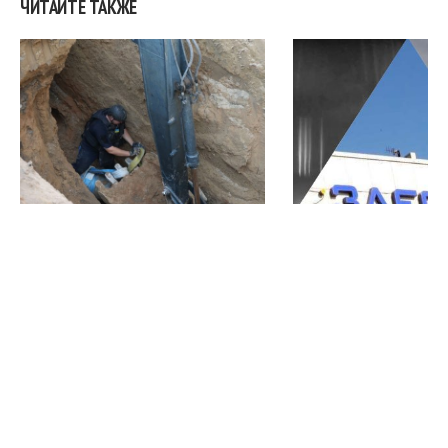
ЧИТАЙТЕ ТАКЖЕ
В Запорожской области
ЗАЭС дважды за 
саперы три дня извлекали с
теряла внешнее
10-метровой глубины
электроснабжение
авиабомбу (ВИДЕО)
известно
меньше минуты назад
меньше минуты назад