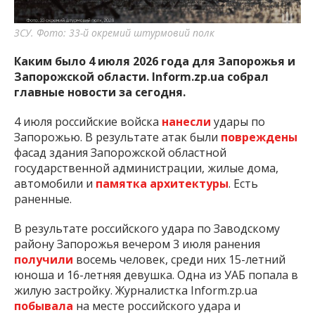
важную информацию о событиях
города Запорожья и области.
ЗСУ. Фото: 33-й окремий штурмовий полк
Каким было 4 июля 2026 года для Запорожья и
Запорожской области. Inform.zp.ua собрал
главные новости за сегодня.
4 июля российские войска
нанесли
удары по
Запорожью. В результате атак были
повреждены
фасад здания Запорожской областной
государственной администрации, жилые дома,
автомобили и
памятка архитектуры
. Есть
раненные.
В результате российского удара по Заводскому
району Запорожья вечером 3 июля ранения
получили
восемь человек, среди них 15-летний
юноша и 16-летняя девушка. Одна из УАБ попала в
жилую застройку. Журналистка Inform.zp.ua
побывала
на месте российского удара и