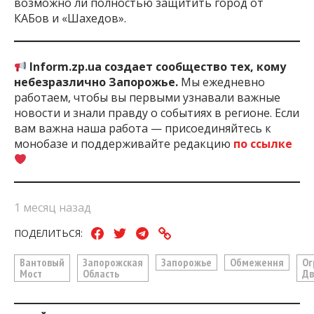
возможно ли полностью защитить город от
КАБов и «Шахедов».
Inform.zp.ua создает сообщество тех, кому
небезразлично Запорожье.
Мы ежедневно
работаем, чтобы вы первыми узнавали важные
новости и знали правду о событиях в регионе. Если
вам важна наша работа — присоединяйтесь к
монобазе и поддерживайте редакцию
по ссылке
1 месяц назад
ПОДЕЛИТЬСЯ:
Вантовый
Запорожская
Запорожье
Обмеження
Ог
Мост
Область
Дв