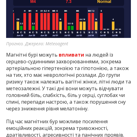
Прогноз. Джерело: Meteoagent
Магнітні бурі можуть
впливати
на людей із
серцево-судинними захворюваннями, зокрема
артеріальною гіпертензією та гіпотонією, а також
на тих, хто має неврологічні розлади. До групи
ризику також належать вагітні жінки, літні люди та
метеозалежні. У такі дні вони можуть відчувати
головний біль, слабкість, біль у серці, суглобах чи
спині, перепади настрою, а також порушення сну
через зниження рівня мелатоніну.
Під час магнітних бур можливе посилення
емоційних реакцій, зокрема тривожності,
дратівливості, агресивності та панічних проявів.