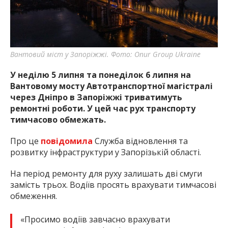
найважливішу інформацію про події
міста Запоріжжя та області.
Вантовий міст у Запоріжжі. Фото: Onur Group Ukraine
У неділю 5 липня та понеділок 6 липня на
Вантовому мосту Автотранспортної магістралі
через Дніпро в Запоріжжі триватимуть
ремонтні роботи. У цей час рух транспорту
тимчасово обмежать.
Про це
повідомила
Служба відновлення та
розвитку інфраструктури у Запорізькій області.
На період ремонту для руху залишать дві смуги
замість трьох. Водіїв просять врахувати тимчасові
обмеження.
«Просимо водіїв завчасно врахувати