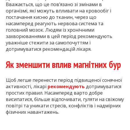
Вважається, що це пов’язано зі змінами в
організмі, які можуть впливати на кровообіг і
постачання кисню до тканин, через що
насамперед реагують нервова система та
головний мозок. Людям із хронічними
захворюваннями в цей період рекомендують
уважніше стежити за самопочуттям і
дотримуватися рекомендацій лікаря.
Як зменшити вплив магнітних бур
Щоб легше перенести період підвищеної сонячної
активності, лікарі
рекомендують
дотримуватися
простих правил. Насамперед варто добре
висипатися, більше відпочивати, гуляти на свіжому
повітрі та уникати стресів, конфліктів і надмірних
фізичних навантажень.
Також радять стежити за харчуванням: не