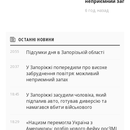
неприємний запа
6 год. назад
Бічні
ОСТАННІ НОВИНИ
віджети
20:55
Підсумки дня в Запорізькій області
20:37
У Запоріжжі попередили про високе
забруднення повітря: можливий
неприємний запах
18:45
У Запоріжжі засудили чоловіка, який
підпалив авто, готував диверсію та
намагався вбити військового
18:29
«Нацизм перемогла Україна з
Америкою»: розбір нового фейку росЗМІ