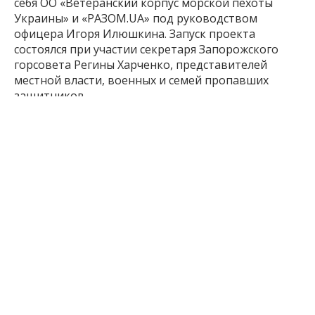
себя ОО «Ветеранский корпус морской пехоты
Украины» и «РАЗОМ.UA» под руководством
офицера Игоря Илюшкина. Запуск проекта
состоялся при участии секретаря Запорожского
горсовета Регины Харченко, представителей
местной власти, военных и семей пропавших
защитников.
Читайте также:
Россияне
атаковали
Запорожье ночью: что
известно о разрушениях и раненых.
Запорожцев
предупреждают
о взрывах: что