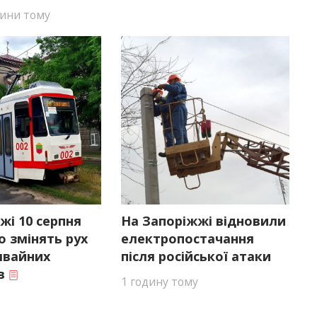
ини тому
жі 10 серпня
На Запоріжжі відновили
 змінять рух
електропостачання
мвайних
після російської атаки
ів
1 годину тому