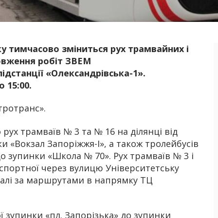
оку тимчасово зміниться рух трамвайних і
Б
овження робіт ЗВЕМ
дстанції «Олександрівська-1».
 15:00.
тротранс».
рух трамваїв № 3 та № 16 на ділянці від
и «Вокзал Запоріжжя-І», а також тролейбусів
о зупинки «Школа № 70». Рух трамваїв № 3 і
нспортної через вулицю Університетську
далі за маршрутами в напрямку ТЦ
ї зупинки «пл. Запорізька» до зупинки