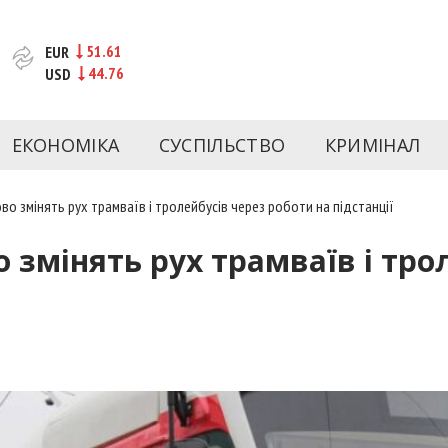
51.61
EUR
44.76
USD
та веб-сайт новин міста Запоріжжя. Кожен день ми розп
спорту Запоріжжя та України. Фото та відеозвіти за сьог
ЕКОНОМІКА
СУСПІЛЬСТВО
КРИМІНАЛ
Інформація та особи Запоріжжя. INFORM.ZP.UA публікує ст
чів і відбираємо та розміщуємо для них найважливішу ін
во змінять рух трамваїв і тролейбусів через роботи на підстанції
 змінять рух трамваїв і тро