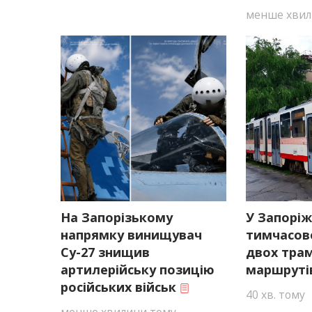
менше хвил
На Запорізькому
У Запоріж
напрямку винищувач
тимчасово
Су-27 знищив
двох тра
артилерійську позицію
маршрут
російських військ
40 хв. тому