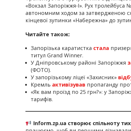
«Вокзал Запоріжжя-І». Рух тролейбуса 
автономним ходом за затвердженою схе
кінцевої зупинки «Набережна» до зупин
Читайте також:
Запорізька каратистка
стала
призерк
титул Grand Winner.
У Дніпровському районі Запоріжжя
з
(ФОТО).
У запорізькому ліцеї «Захисник»
відб
Кремль
активізував
пропаганду прот
«Як вам проїзд по 25 грн?»: у Запорі
тарифів.
Inform.zp.ua створює спільноту ти
працюємо, щоб ви першими дізнавалис