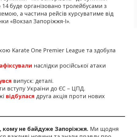
№ 14 буде організовано тролейбусами з
мою, а частина рейсів курсуватиме від
ки «Вокзал Запоріжжя-І».
ою Karate One Premier League та здобула
афіксували
наслідки російської атаки
увся
випуск: деталі.
и вступу України до ЄС – ЦПД.
жжі
відбулася
друга акція проти нових
х, кому не байдуже Запоріжжя.
Ми щодня
я важливі новини та знали правду про