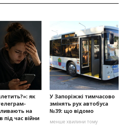
летить?»: як
У Запоріжжі тимчасово
телеграм-
змінять рух автобуса
пливають на
№39: що відомо
в під час війни
менше хвилини тому