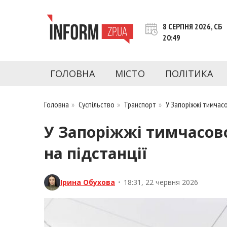
Перейти
до
8 СЕРПНЯ 2026, СБ
контенту
20:49
inform.zp.ua
INFORM.ZP.UA – це інформаційний портал 
економіки, культури, криміналу, подій, 
ГОЛОВНА
МІСТО
ПОЛІТИКА
Запоріжжя та Запорізької області на день. 
чесну аналітику. Ми дуже цінуємо наших чита
Головна
»
Суспільство
»
Транспорт
»
У Запоріжжі тимчасо
У Запоріжжі тимчасово
на підстанції
Ірина Обухова
•
18:31, 22 червня 2026