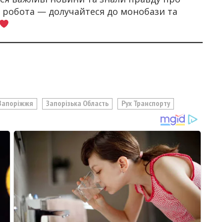
а робота — долучайтеся до монобази та
Запоріжжя
Запорізька Область
Рух Транспорту