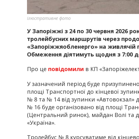
Ілюстративне фото
У Запоріжжі з 24 по 30 червня 2026 р
тролейбусних маршрутів через прод
«Запоріжжяобленерго» на живлячій пі
Обмеження діятимуть щодня з 7:00 до
Про це
повідомили
в КП «Запоріжелек
У зазначений період буде призупинено 
площі Транспортної до кінцевої зупинк
№ 8 та № 14 від зупинки «Автовокзал» д
№ 16 буде організовано від площі Тра
(Центральний ринок), майдан Волі та 
«Україна».
Тролейбус № 8 курсуватиме від кінцево