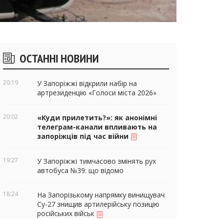
ічні
ОСТАННІ НОВИНИ
віджети
20:19
У Запоріжжі відкрили набір на
артрезиденцію «Голоси міста 2026»
20:02
«Куди прилетить?»: як анонімні
телеграм-канали впливають на
запоріжців під час війни
19:27
У Запоріжжі тимчасово змінять рух
автобуса №39: що відомо
18:24
На Запорізькому напрямку винищувач
Су-27 знищив артилерійську позицію
російських військ