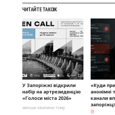
ЧИТАЙТЕ ТАКОЖ
У Запоріжжі відкрили
«Куди при
набір на артрезиденцію
анонімні 
«Голоси міста 2026»
канали в
запоріжці
менше хвилини тому