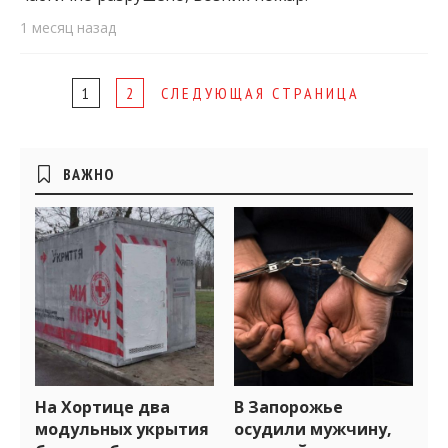
1 месяц назад
Page
1
2
СЛЕДУЮЩАЯ СТРАНИЦА
navigation
Боковые
ВАЖНО
виджеты
На Хортице два
В Запорожье
модульных укрытия
осудили мужчину,