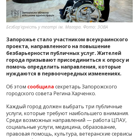
важную информацию о событиях
города Запорожья и области.
Безбар'єрність у театрі ім. Магара. Фото: ЗОВА
Запорожье стало участником всеукраинского
проекта, направленного на повышение
безбарьерности публичных услуг. Жителей
города призывают присоединиться к опросу и
помочь определить направления, которые
нуждаются в первоочередных изменениях.
Об этом
сообщила
секретарь Запорожского
городского совета Регина Харченко.
Каждый город должен выбрать три публичные
услуги, которые требуют наибольшего внимания.
Среди возможных направлений — работа ЦПАУ,
социальные услуги, медицина, образование,
правовая помощь, культура, ветеранские сервисы