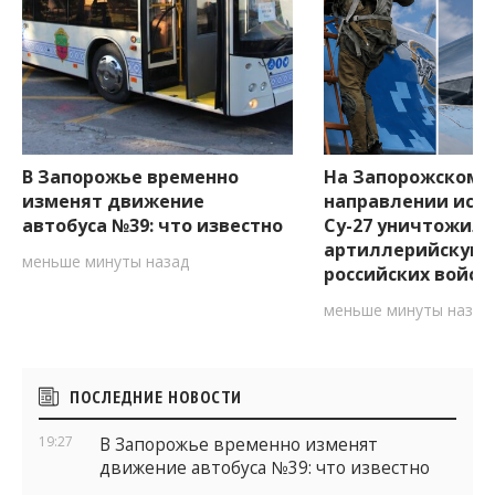
В Запорожье временно
На Запорожском
изменят движение
направлении ист
автобуса №39: что известно
Су-27 уничтожил
артиллерийскую 
меньше минуты назад
российских войск
меньше минуты назад
Боковые
ПОСЛЕДНИЕ НОВОСТИ
виджеты
19:27
В Запорожье временно изменят
движение автобуса №39: что известно