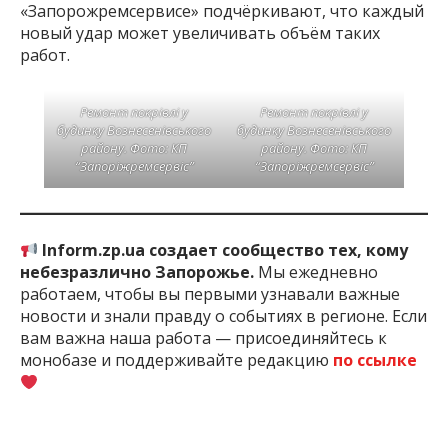
«Запорожремсервисе» подчёркивают, что каждый
новый удар может увеличивать объём таких
работ.
Ремонт покрівлі у
Ремонт покрівлі у
будинку Вознесенівського
будинку Вознесенівського
району. Фото: КП
району. Фото: КП
“Запоріжремсервіс”
“Запоріжремсервіс”