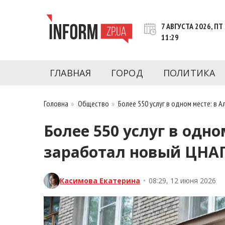
Перейти
к
7 АВГУСТА 2026, ПТ
контенту
11:29
Новости Запорожья | Онлайн главные свежие 
INFORM.ZP.UA – это информационный по
политики, экономики, культуры, криминал, 
ГЛАВНАЯ
ГОРОД
ПОЛИТИКА
последние новости Запорожья и Запорожск
журналистов, расследования и честную ана
Головна
»
Общество
»
Более 550 услуг в одном месте: в
Более 550 услуг в одн
заработал новый ЦНА
Касимова Екатерина
•
08:29, 12 июня 2026