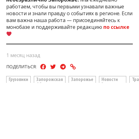
работаем, чтобы вы первыми узнавали важные
новости и знали правду о событиях в регионе. Если
вам важна наша работа — присоединяйтесь к
монобазе и поддерживайте редакцию
по ссылке
1 месяц назад
ПОДЕЛИТЬСЯ:
Грузовики
Запорожская
Запорожье
Новости
Тра
Область
Запорожья
ЧИТАЙТЕ ТАКЖЕ