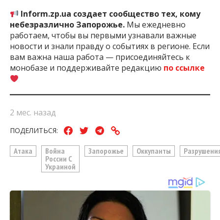
Inform.zp.ua создает сообщество тех, кому
небезразлично Запорожье.
Мы ежедневно
работаем, чтобы вы первыми узнавали важные
новости и знали правду о событиях в регионе. Если
вам важна наша работа — присоединяйтесь к
монобазе и поддерживайте редакцию
по ссылке
2 мес. назад
ПОДЕЛИТЬСЯ:
Атака
Война
Запорожье
Оккупанты
Разрушени
России С
Украиной