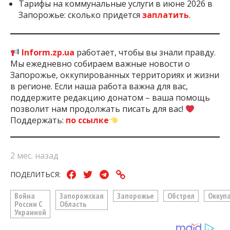
Тарифы на коммунальные услуги в июне 2026 в
Запорожье: сколько придется
заплатить
.
Inform.zp.ua
работает, чтобы вы знали правду.
Мы ежедневно собираем важные новости о
Запорожье, оккупированных территориях и жизни
в регионе. Если наша работа важна для вас,
поддержите редакцию донатом – ваша помощь
позволит нам продолжать писать для вас!
Поддержать:
по ссылке
2 мес. назад
ПОДЕЛИТЬСЯ:
Война
Запорожская
Запорожье
Обстрел
Оккуп
России С
Область
Украиной