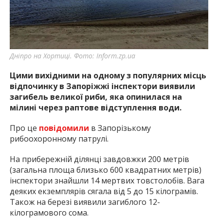
найважливішу інформацію про події
міста Запоріжжя та області.
Дніпро на Хортиці. Фото: Inform.zp.ua
Цими вихідними на одному з популярних місць
відпочинку в Запоріжжі інспектори виявили
загибель великої риби, яка опинилася на
мілині через раптове відступлення води.
Про це
повідомили
в Запорізькому
рибоохоронному патрулі.
На прибережній ділянці завдовжки 200 метрів
(загальна площа близько 600 квадратних метрів)
інспектори знайшли 14 мертвих товстолобів. Вага
деяких екземплярів сягала від 5 до 15 кілограмів.
Також на березі виявили загиблого 12-
кілограмового сома.