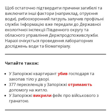
Щоб остаточно підтвердити причини загибелі та
виключити інші фактори (наприклад, отруєння
води), рибоохоронний патруль залучив профільні
служби. Інформацію вже передали до Державної
екологічної інспекції Південного округу та
обласного управління Держпродспоживслужби.
Наразі очікується проведення лабораторних
досліджень води та біоматеріалу.
Читайте також:
У Запоріжжі квартирант
убив
господаря та
закопав тіло у дворі.
377 переселенців у Запоріжжі
отримають
допомогу на житло.
У Запоріжжі
викрили
фейк про військового з
гранатою.