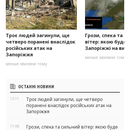
Троє людей загинули, ще
Грози, спека та с
четверо поранені внаслідок
вітер: якою буде 
російських атак на
Запоріжжі на вихі
Запоріжжя
менше хвилини тому
менше хвилини тому
Бічні
ОСТАННІ НОВИНИ
віджети
12:11
Троє людей загинули, ще четверо
поранені внаслідок російських атак на
Запоріжжя
11:08
Грози, спека та сильний вітер: якою буде