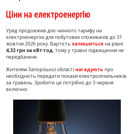
Ціни на електроенергію
Уряд продовжив дію чинного тарифу на
електроенергію для побутових споживачів до 31
жовтня 2026 року. Вартість
залишиться
на рівні
4,32 грн за кВт⋅год
, тому у травні підвищення не
передбачене.
Жителям Запорізької області
нагадують
про
необхідність передати покази електролічильників
за травень. Зробити це потрібно до 3 червня
включно.