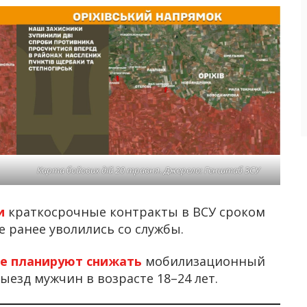
Карта бойових дій 20 травня. Джерело: Генштаб ЗСУ
и
краткосрочные контракты в ВСУ сроком
е ранее уволились со службы.
не планируют снижать
мобилизационный
ыезд мужчин в возрасте 18–24 лет.