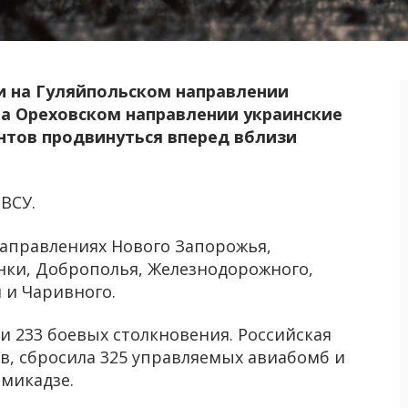
ти на Гуляйпольском направлении
 На Ореховском направлении украинские
нтов продвинуться вперед вблизи
ВСУ.
направлениях Нового Запорожья,
нки, Доброполья, Железнодорожного,
 и Чаривного.
ли 233 боевых столкновения. Российская
в, сбросила 325 управляемых авиабомб и
амикадзе.