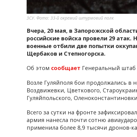
ЗСУ. Фото: 33-й окремий штурмовий полк
Вчера, 20 мая, в Запорожской облас
российские войска провели 29 атак.
военные отбили две попытки оккупа
Щербаков и Степногорска.
Об этом
сообщает
Генеральный штаб 
Возле Гуляйполя бои продолжались в 
Воздвижевки, Цветкового, Староукраи
Гуляйпольского, Оленоконстантиновки
Всего за сутки на фронте зафиксирова
армия нанесла почти сотню авиаударо
применила более 8,9 тысячи дронов-к