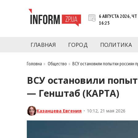
Перейти
к
6 АВГУСТА 2026, ЧТ
контенту
16:25
Новости Запорожья | Онлайн главные свежие 
INFORM.ZP.UA – это информационный по
политики, экономики, культуры, криминал, 
ГЛАВНАЯ
ГОРОД
ПОЛИТИКА
последние новости Запорожья и Запорожск
журналистов, расследования и честную ана
Головна
»
Общество
»
ВСУ остановили попытки россиян п
ВСУ остановили попыт
— Генштаб (КАРТА)
Казанцева Евгения
•
10:12, 21 мая 2026