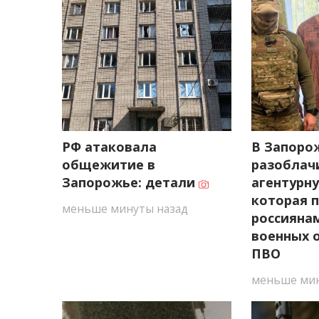
РФ атаковала
В Запоро
общежитие в
разоблач
Запорожье: детали
агентурну
которая 
меньше минуты назад
россияна
военных 
ПВО
меньше мин