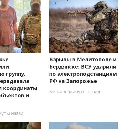
жье
Взрывы в Мелитополе и
или
Бердянске: ВСУ ударили
ю группу,
по электроподстанциям
передавала
РФ на Запорожье
м координаты
меньше минуты назад
объектов и
уты назад