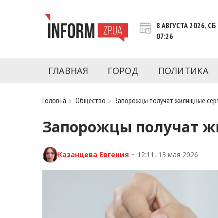
Перейти
к
8 АВГУСТА 2026, СБ
контенту
07:26
Новости Запорожья | Онлайн главные свежие 
INFORM.ZP.UA – это информационный по
политики, экономики, культуры, криминал, 
ГЛАВНАЯ
ГОРОД
ПОЛИТИКА
последние новости Запорожья и Запорожск
журналистов, расследования и честную ана
Головна
»
Общество
»
Запорожцы получат жилищные серти
Запорожцы получат жи
Казанцева Евгения
•
12:11, 13 мая 2026