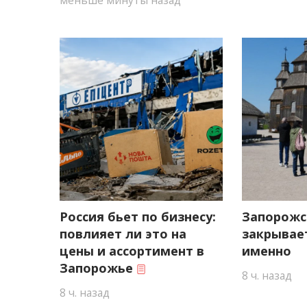
Россия бьет по бизнесу:
Запорожс
повлияет ли это на
закрывает
цены и ассортимент в
именно
Запорожье
8 ч. назад
8 ч. назад