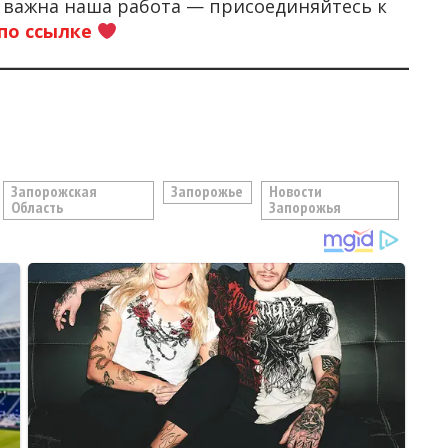
м важна наша работа — присоединяйтесь к
по ссылке
Запорожская
Запорожье
Новости
Область
Запорожья