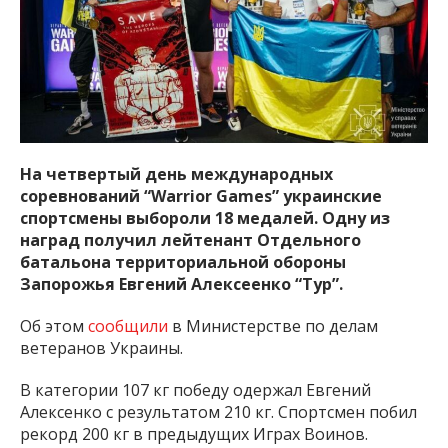
важную информацию о событиях
города Запорожья и области.
На четвертый день международных
соревнований “Warrior Games” украинские
спортсмены выбороли 18 медалей. Одну из
наград получил лейтенант Отдельного
батальона территориальной обороны
Запорожья Евгений Алексеенко “Тур”.
Об этом
сообщили
в Министерстве по делам
ветеранов Украины.
В категории 107 кг победу одержал Евгений
Алексенко с результатом 210 кг. Спортсмен побил
рекорд 200 кг в предыдущих Играх Воинов.