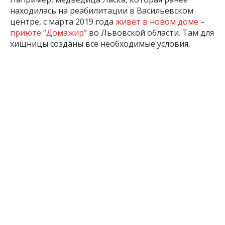
находилась на реабилитации в Васильевском
центре, с марта 2019 года
живет в новом доме –
приюте “Домажир”
во Львовской области. Там для
хищницы созданы все необходимые условия.
А в начале февраля 2020 года хищник Лёва,
которого спасли из Покровского зоопарка и
перевезли в Васильевский реабилитационный
центр,
переехал на родину в Африку.
Подписывайтесь на наш Telegram-канал и
станьте частью событий нашего города:
https://t.me/informzp1
5 г. назад
ПОДЕЛИТЬСЯ:
Тигрята
Хищники