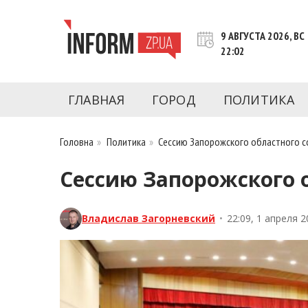
Перейти
к
9 АВГУСТА 2026, ВС
контенту
22:02
Новости Запорожья | Онлайн главные свежие 
INFORM.ZP.UA – это информационный по
политики, экономики, культуры, криминал, 
ГЛАВНАЯ
ГОРОД
ПОЛИТИКА
последние новости Запорожья и Запорожск
журналистов, расследования и честную ана
Головна
»
Политика
»
Сессию Запорожского областного со
Сессию Запорожского о
Владислав Загорневский
•
22:09, 1 апреля 