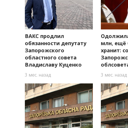
ВАКС продлил
Одолжила
обязанности депутату
млн, ещё
Запорожского
хранит: с
областного совета
Запорожс
Владиславу Куценко
облсовет
3 мес. назад
3 мес. назад