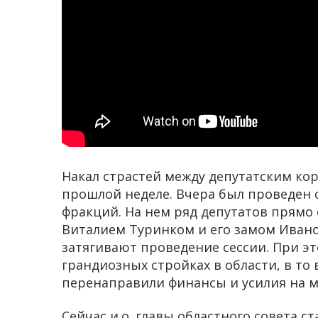
Накал страстей между депутатским ко
прошлой неделе. Вчера был проведен с
фракций. На нем ряд депутатов прямо
Виталием Туринком и его замом Иван
затягивают проведение сессии. При э
грандиозных стройках в области, в то 
перенаправили финансы и усилия на м
Сейчас и.о. главы областного совета ст