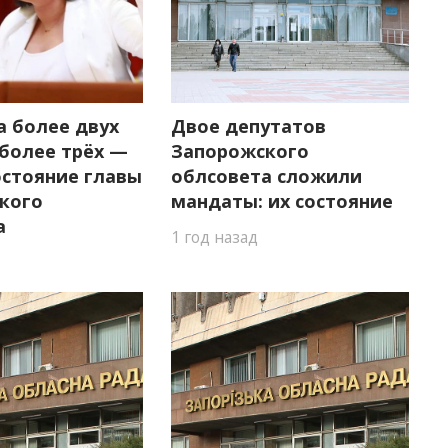
 более двух
Двое депутатов
 более трёх —
Запорожского
остояние главы
облсовета сложили
кого
мандаты: их состояние
а
1 год назад