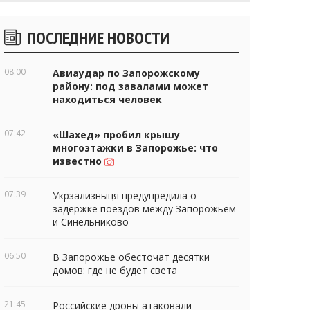
Боковые
ПОСЛЕДНИЕ НОВОСТИ
виджеты
08:00
Авиаудар по Запорожскому
району: под завалами может
находиться человек
07:42
«Шахед» пробил крышу
многоэтажки в Запорожье: что
известно
07:39
Укрзализныця предупредила о
задержке поездов между Запорожьем
и Синельниково
06:50
В Запорожье обесточат десятки
домов: где не будет света
21:45
Российские дроны атаковали