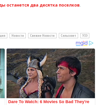
ды останется два десятка поселков
.
ция
Новости
Свежие Новости
Сельсовет
УЗЭ