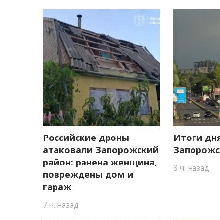
Российские дроны
Итоги дня
атаковали Запорожский
Запорожс
район: ранена женщина,
8 ч. назад
повреждены дом и
гараж
7 ч. назад