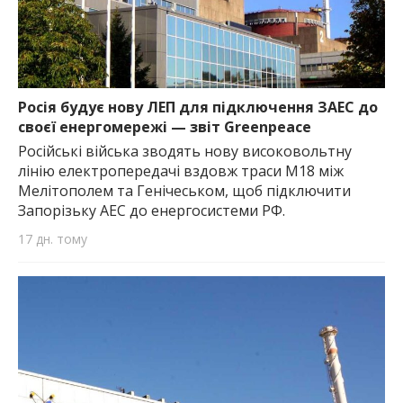
Росія будує нову ЛЕП для підключення ЗАЕС до
своєї енергомережі — звіт Greenpeace
Російські війська зводять нову високовольтну
лінію електропередачі вздовж траси М18 між
Мелітополем та Генічеськом, щоб підключити
Запорізьку АЕС до енергосистеми РФ.
17 дн. тому