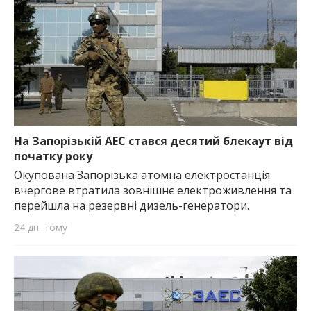
На Запорізькій АЕС стався десятий блекаут від
початку року
Окупована Запорізька атомна електростанція
вчергове втратила зовнішнє електроживлення та
перейшла на резервні дизель-генератори.
24 дн. тому