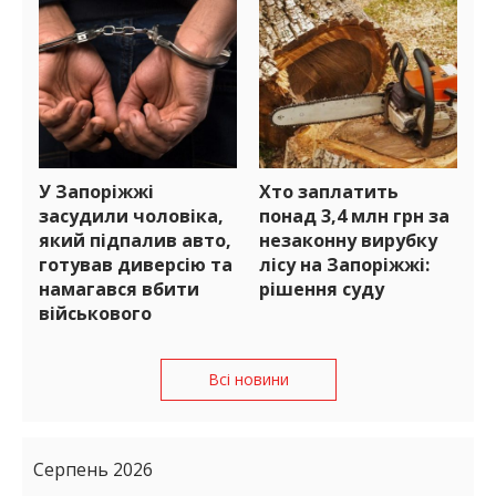
У Запоріжжі
Хто заплатить
засудили чоловіка,
понад 3,4 млн грн за
який підпалив авто,
незаконну вирубку
готував диверсію та
лісу на Запоріжжі:
намагався вбити
рішення суду
військового
Всі новини
Серпень 2026