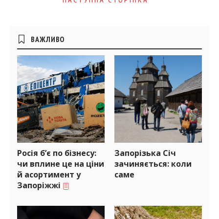
Бічні
ВАЖЛИВО
віджети
Росія б’є по бізнесу:
Запорізька Січ
чи вплине це на ціни
зачиняється: коли
й асортимент у
саме
Запоріжжі