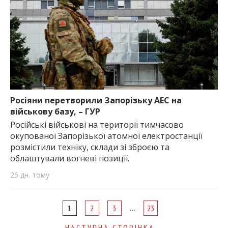
Росіяни перетворили Запорізьку АЕС на
військову базу, – ГУР
Російські військові на території тимчасово
окупованої Запорізької атомної електростанції
розмістили техніку, склади зі зброєю та
облаштували вогневі позиції.
25 дн. тому
Page
…
1
2
3
23
navigation
НАСТУПНА СТОРІНКА