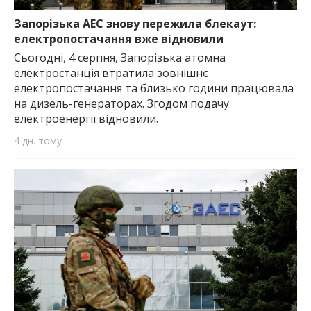
найважливішу інформацію про події
міста Запоріжжя та області.
Запорізька АЕС знову пережила блекаут:
електропостачання вже відновили
Сьогодні, 4 серпня, Запорізька атомна
електростанція втратила зовнішнє
електропостачання та близько години працювала
на дизель-генераторах. Згодом подачу
електроенергії відновили.
4 дн. тому