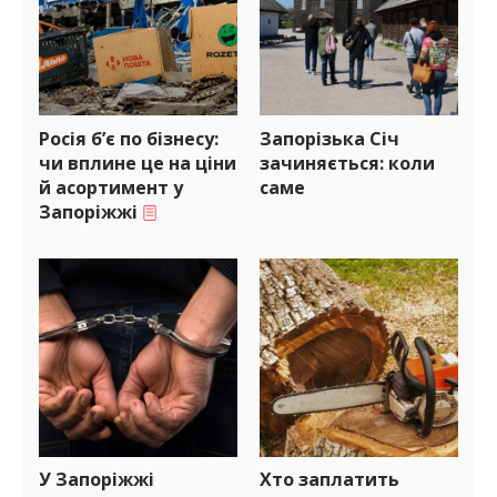
Росія б’є по бізнесу:
Запорізька Січ
чи вплине це на ціни
зачиняється: коли
й асортимент у
саме
Запоріжжі
У Запоріжжі
Хто заплатить