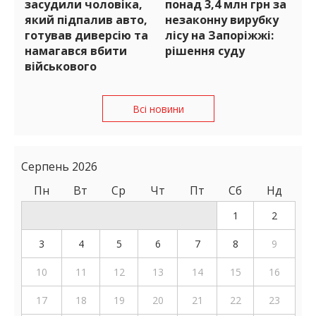
засудили чоловіка,
понад 3,4 млн грн за
який підпалив авто,
незаконну вирубку
готував диверсію та
лісу на Запоріжжі:
намагався вбити
рішення суду
військового
Всі новини
Серпень 2026
Пн
Вт
Ср
Чт
Пт
Сб
Нд
1
2
3
4
5
6
7
8
9
10
11
12
13
14
15
16
17
18
19
20
21
22
23