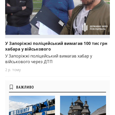
У Запоріжжі поліцейський вимагав 100 тис грн
хабара у військового
У Запоріжжі поліцейський вимагав хабар у
військового через ДТП
2 р. тому
Бічні
ВАЖЛИВО
віджети