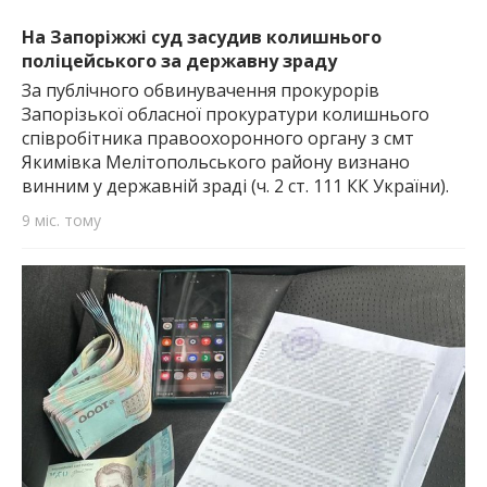
найважливішу інформацію про події
міста Запоріжжя та області.
На Запоріжжі суд засудив колишнього
поліцейського за державну зраду
За публічного обвинувачення прокурорів
Запорізької обласної прокуратури колишнього
співробітника правоохоронного органу з смт
Якимівка Мелітопольського району визнано
винним у державній зраді (ч. 2 ст. 111 КК України).
9 міс. тому