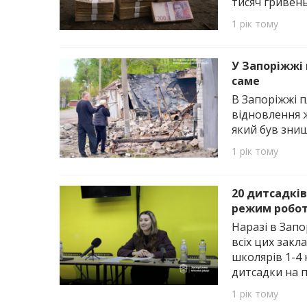
тисяч гривень
1 рік тому
У Запоріжжі
саме
В Запоріжжі 
відновлення ж
який був знищ
1 рік тому
20 дитсадкі
режим робо
Наразі в Зап
всіх цих зак
школярів 1-4 
дитсадки на 
1 рік тому