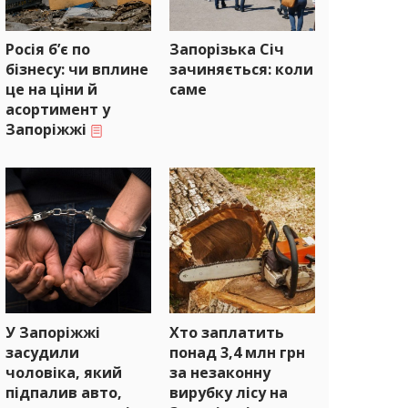
Росія б’є по
Запорізька Січ
бізнесу: чи вплине
зачиняється: коли
це на ціни й
саме
асортимент у
Запоріжжі
У Запоріжжі
Хто заплатить
засудили
понад 3,4 млн грн
чоловіка, який
за незаконну
підпалив авто,
вирубку лісу на