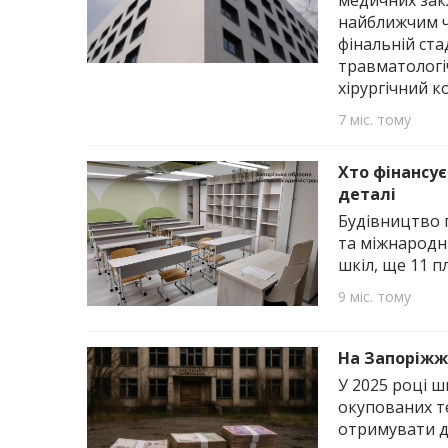
медичних закл
найближчим ч
фінальній ста
травматологіч
хірургічний к
7 міс. тому
Хто фінансує
деталі
Будівництво 
та міжнародні
шкіл, ще 11 п
9 міс. тому
На Запоріжжі
У 2025 році ш
окупованих т
отримувати де