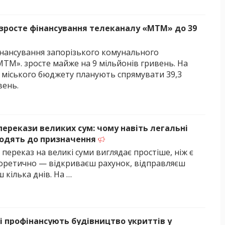
 зросте фінансування телеканалу «МТМ» до 39
фінансування запорізького комунального
МТМ». зросте майже на 9 мільйонів гривень. На
з міського бюджету планують спрямувати 39,3
вень.
ерекази великих сум: чому навіть легальні
ходять до призначення
ереказ на великі суми виглядає простіше, ніж є
еоретично — відкриваєш рахунок, відправляєш
 кілька днів. На …
і профінансують будівництво укриттів у