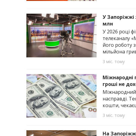
У Запоріжжі
млн
У 2026 році 
телеканалу «
його роботу 
мільйона гри
3 міс. тому
Міжнародні п
гроші не до
Міжнародний п
насправді. Т
кошти, чекаєш
3 міс. тому
На Запоріжж