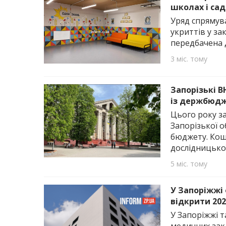
школах і са
Уряд спрямув
укриттів у за
передбачена д
3 міс. тому
Запорізькі В
із держбюд
Цього року за
Запорізької о
бюджету. Кош
дослідницько
5 міс. тому
У Запоріжжі
відкрити 202
У Запоріжжі т