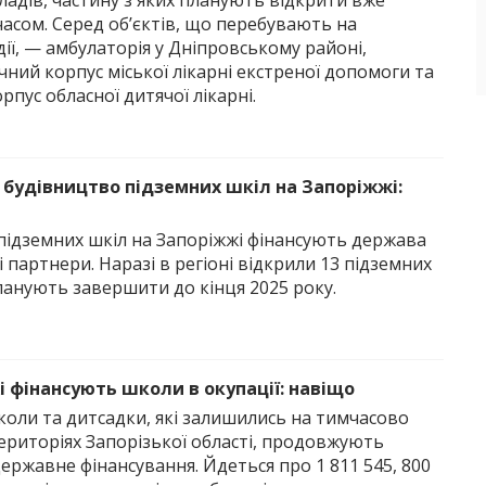
адів, частину з яких планують відкрити вже
асом. Серед об’єктів, що перебувають на
дії, — амбулаторія у Дніпровському районі,
ний корпус міської лікарні екстреної допомоги та
орпус обласної дитячої лікарні.
 будівництво підземних шкіл на Запоріжжі:
підземних шкіл на Запоріжжі фінансують держава
 партнери. Наразі в регіоні відкрили 13 підземних
ланують завершити до кінця 2025 року.
 фінансують школи в окупації: навіщо
коли та дитсадки, які залишились на тимчасово
ериторіях Запорізької області, продовжують
ржавне фінансування. Йдеться про 1 811 545, 800