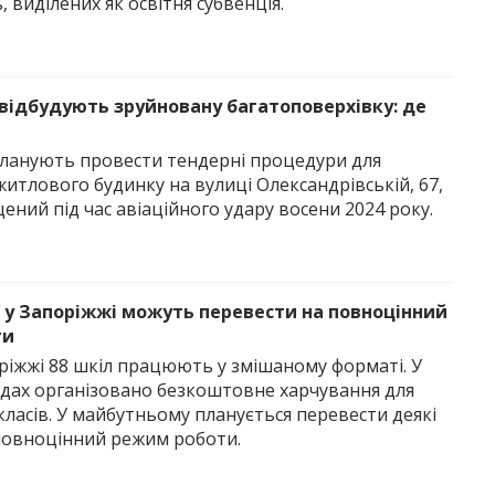
, виділених як освітня субвенція.
 відбудують зруйновану багатоповерхівку: де
планують провести тендерні процедури для
итлового будинку на вулиці Олександрівській, 67,
ений під час авіаційного удару восени 2024 року.
в у Запоріжжі можуть перевести на повноцінний
ти
оріжжі 88 шкіл працюють у змішаному форматі. У
ладах організовано безкоштовне харчування для
класів. У майбутньому планується перевести деякі
повноцінний режим роботи.