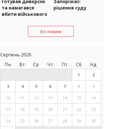
готував диверсію
Запоріжжі:
та намагався
рішення суду
вбити військового
Всі новини
Серпень 2026
Пн
Вт
Ср
Чт
Пт
Сб
Нд
1
2
3
4
5
6
7
8
9
10
11
12
13
14
15
16
17
18
19
20
21
22
23
24
25
26
27
28
29
30