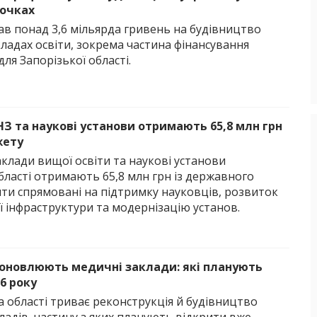
дочках
ав понад 3,6 мільярда гривень на будівництво
кладах освіти, зокрема частина фінансування
ля Запорізької області.
НЗ та наукові установи отримають 65,8 млн грн
жету
клади вищої освіти та наукові установи
бласті отримають 65,8 млн грн із державного
ти спрямовані на підтримку науковців, розвиток
ї інфраструктури та модернізацію установ.
 оновлюють медичні заклади: які планують
6 року
а області триває реконструкція й будівництво