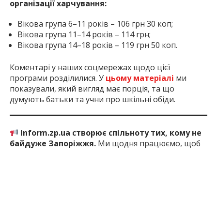
організації харчування:
Вікова група 6–11 років – 106 грн 30 коп;
Вікова група 11–14 років – 114 грн;
Вікова група 14–18 років – 119 грн 50 коп.
Коментарі у наших соцмережах щодо цієї
програми розділилися. У
цьому матеріалі
ми
показували, який вигляд має порція, та що
думують батьки та учни про шкільні обіди.
Inform.zp.ua створює спільноту тих, кому не
байдуже Запоріжжя.
Ми щодня працюємо, щоб
ви першими дізнавалися важливі новини та знали
правду про події в регіоні. Якщо вам важлива
наша робота — долучайтеся до монобази та
підтримуйте редакцію
за посиланням