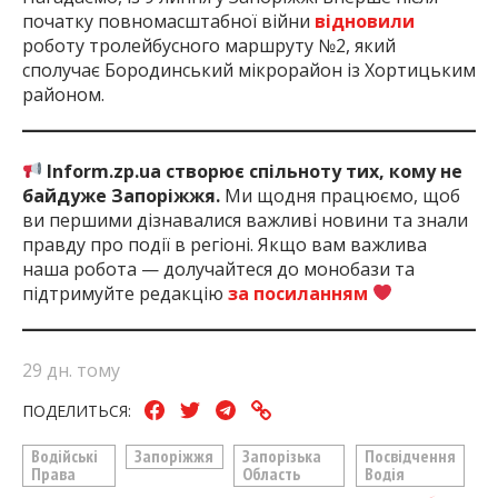
початку повномасштабної війни
відновили
роботу тролейбусного маршруту №2, який
сполучає Бородинський мікрорайон із Хортицьким
районом.
Inform.zp.ua створює спільноту тих, кому не
байдуже Запоріжжя.
Ми щодня працюємо, щоб
ви першими дізнавалися важливі новини та знали
правду про події в регіоні. Якщо вам важлива
наша робота — долучайтеся до монобази та
підтримуйте редакцію
за посиланням
29 дн. тому
ПОДЕЛИТЬСЯ:
Водійські
Запоріжжя
Запорізька
Посвідчення
Права
Область
Водія