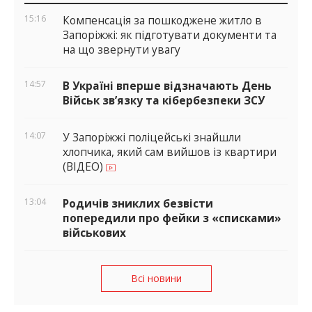
віджети
15:16
Компенсація за пошкоджене житло в
Запоріжжі: як підготувати документи та
на що звернути увагу
14:57
В Україні вперше відзначають День
Військ зв’язку та кібербезпеки ЗСУ
14:07
У Запоріжжі поліцейські знайшли
хлопчика, який сам вийшов із квартири
(ВІДЕО)
13:04
Родичів зниклих безвісти
попередили про фейки з «списками»
військових
Всі новини