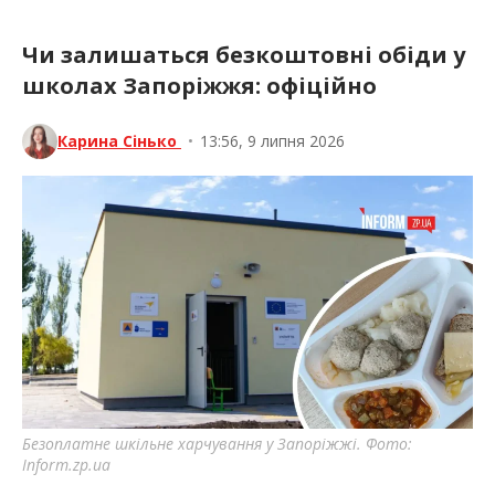
Чи залишаться безкоштовні обіди у
школах Запоріжжя: офіційно
Карина Сінько
•
13:56, 9 липня 2026
Безоплатне шкільне харчування у Запоріжжі. Фото:
Inform.zp.ua