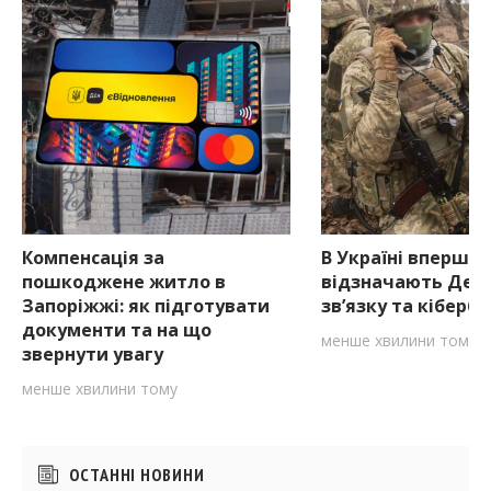
Компенсація за
В Україні вперше
пошкоджене житло в
відзначають День
Запоріжжі: як підготувати
зв’язку та кіберб
документи та на що
менше хвилини тому
звернути увагу
менше хвилини тому
Бічні
ОСТАННІ НОВИНИ