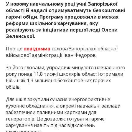
У новому навчальному році учні Запорізької
області й надалі отримуватимуть безкоштовні
гарячі обіди. Програму продовжили в межах
реформи шкільного харчування, яку
реалізують за ініціативи першої леді Олени
Зеленської.
Про це
повідомив
голова Запорізької обласної
військової адміністрації Іван Федоров.
За його словами, упродовж минулого навчального
року понад 11,8 тисячі школярів області отримали
більш як 1,3 мільйона безкоштовних гарячих
обідів.
Для шкіл закупили сучасне енергоефективне
кухонне обладнання, а окремі навчальні заклади
забезпечили паливними картками для
генераторів. Це дозволяє готувати гаряче
харчування навіть під час відключень
електроенергії.