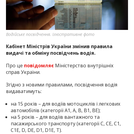
найважливішу інформацію про події
міста Запоріжжя та області.
Водійське посвідчення. Ілюстративне фото
Кабінет Міністрів України змінив правила
видачі та обміну посвідчень водія.
Про це
повідомляє
Міністерство внутрішніх
справ України.
Згідно з новими правилами, посвідчення водія
видаватимуть:
на 15 років – для водіїв мотоциклів і легкових
автомобілів (категорії А1, А, В, В1, ВЕ);
на 5 років – для водіїв вантажного та
пасажирського транспорту (категорії С, СЕ, С1,
С1Е, D, DE, D1, D1Е, Т).