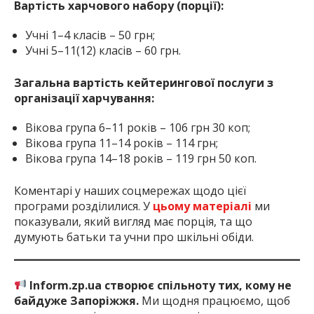
Вартість харчового набору (порції):
Учні 1–4 класів – 50 грн;
Учні 5–11(12) класів – 60 грн.
Загальна вартість кейтерингової послуги з
організації харчування:
Вікова група 6–11 років – 106 грн 30 коп;
Вікова група 11–14 років – 114 грн;
Вікова група 14–18 років – 119 грн 50 коп.
Коментарі у наших соцмережах щодо цієї
програми розділилися. У
цьому матеріалі
ми
показували, який вигляд має порція, та що
думують батьки та учни про шкільні обіди.
Inform.zp.ua створює спільноту тих, кому не
байдуже Запоріжжя.
Ми щодня працюємо, щоб