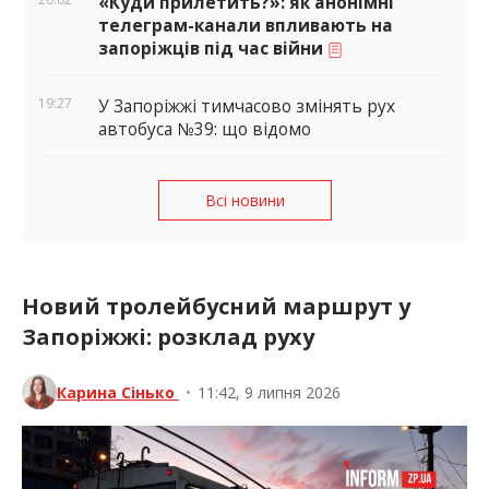
«Куди прилетить?»: як анонімні
телеграм-канали впливають на
запоріжців під час війни
19:27
У Запоріжжі тимчасово змінять рух
автобуса №39: що відомо
Всі новини
Новий тролейбусний маршрут у
Запоріжжі: розклад руху
Карина Сінько
•
11:42, 9 липня 2026