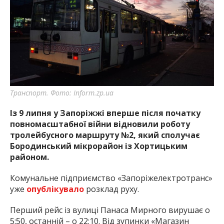
Транспорт. Фото: Inform.zp.ua
Із 9 липня у Запоріжжі вперше після початку
повномасштабної війни відновили роботу
тролейбусного маршруту №2, який сполучає
Бородинський мікрорайон із Хортицьким
районом.
Комунальне підприємство «Запоріжелектротранс»
уже
опублікувало
розклад руху.
Перший рейс із вулиці Панаса Мирного вирушає о
5:50, останній – о 22:10. Від зупинки «Магазин