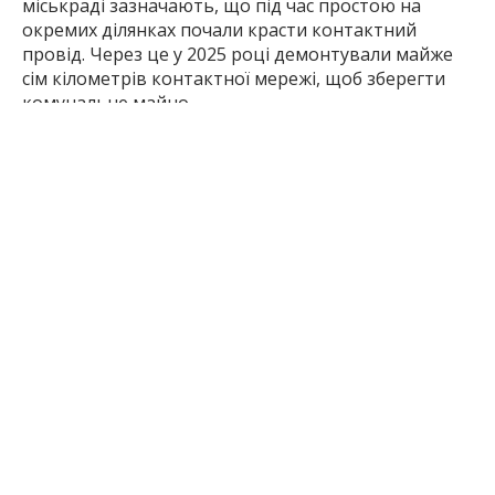
міськраді зазначають, що під час простою на
окремих ділянках почали красти контактний
провід. Через це у 2025 році демонтували майже
сім кілометрів контактної мережі, щоб зберегти
комунальне майно.
Inform.zp.ua створює спільноту тих, кому не
байдуже Запоріжжя.
Ми щодня працюємо, щоб
ви першими дізнавалися важливі новини та знали
правду про події в регіоні. Якщо вам важлива
наша робота — долучайтеся до монобази та
підтримуйте редакцію
за посиланням
1 місяць тому
ПОДЕЛИТЬСЯ:
Війна
Громадський
Запоріжжя
Запорізька
Тро
Росії З
Транспорт
Область