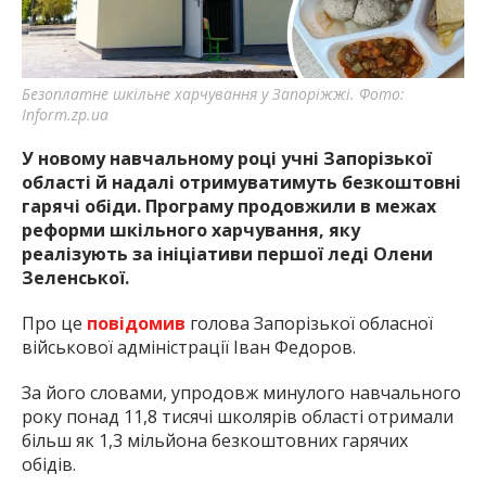
найважливішу інформацію про події
міста Запоріжжя та області.
Безоплатне шкільне харчування у Запоріжжі. Фото:
Inform.zp.ua
У новому навчальному році учні Запорізької
області й надалі отримуватимуть безкоштовні
гарячі обіди. Програму продовжили в межах
реформи шкільного харчування, яку
реалізують за ініціативи першої леді Олени
Зеленської.
Про це
повідомив
голова Запорізької обласної
військової адміністрації Іван Федоров.
За його словами, упродовж минулого навчального
року понад 11,8 тисячі школярів області отримали
більш як 1,3 мільйона безкоштовних гарячих
обідів.