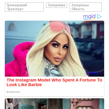
Громадський
Запоріжжя
Запорізька
Транспорт
Область