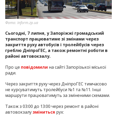
найважливішу інформацію про події
міста Запоріжжя та області.
Фото: Inform.zp.ua
Сьогодні, 7 липня, у Запоріжжі громадський
транспорт працюватиме зі змінами через
закриття руху автобусів і тролейбусів через
греблю ДніпроГЕС, а також ремонтні роботи в
районі автовокзалу.
Про це
повідомили
на сайті Запорізької міської
ради.
Через закриття руху через ДніпроГЕС тимчасово
не курсуватимуть тролейбуси №1 та №11. Інші
маршрути працюватимуть за зміненими схемами.
Також з 03:00 до 13:00 через ремонт в районі
автовокзалу
зміниться
рух: