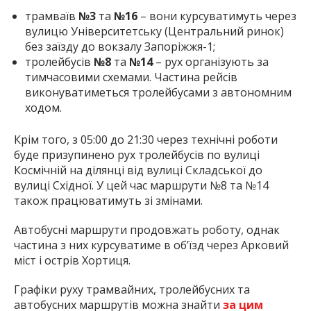
трамваїв
№3
та
№16
– вони курсуватимуть через
вулицю Університетську (Центральний ринок)
без заїзду до вокзалу Запоріжжя-1;
тролейбусів
№8
та
№14
– рух організують за
тимчасовими схемами. Частина рейсів
виконуватиметься тролейбусами з автономним
ходом.
Крім того, з 05:00 до 21:30 через технічні роботи
буде призупинено рух тролейбусів по вулиці
Космічній на ділянці від вулиці Складської до
вулиці Східної. У цей час маршрути №8 та №14
також працюватимуть зі змінами.
Автобусні маршрути продовжать роботу, однак
частина з них курсуватиме в об’їзд через Арковий
міст і острів Хортиця.
Графіки руху трамвайних, тролейбусних та
автобусних маршрутів можна знайти
за цим