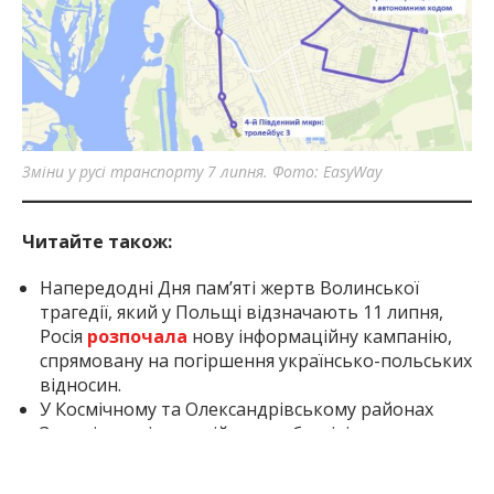
Зміни у русі транспорту 7 липня. Фото: EasyWay
Читайте також:
Напередодні Дня пам’яті жертв Волинської
трагедії, який у Польщі відзначають 11 липня,
Росія
розпочала
нову інформаційну кампанію,
спрямовану на погіршення українсько-польських
відносин.
У Космічному та Олександрівському районах
Запоріжжя після російських обстрілів
екологи
зафіксували
майже 3 тисячі квадратних метрів
території, засміченої будівельними відходами.