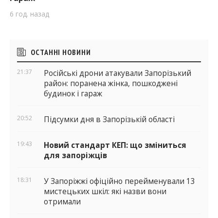
6 год. назад
Бічні
ОСТАННІ НОВИНИ
віджети
21:37
Російські дрони атакували Запорізький
район: поранена жінка, пошкоджені
будинок і гараж
20:52
Підсумки дня в Запорізькій області
19:43
Новий стандарт КЕП: що зміниться
для запоріжців
18:31
У Запоріжжі офіційно перейменували 13
мистецьких шкіл: які назви вони
отримали