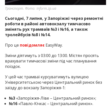
Транспорт. Фото: Inform.zp.ua
Сьогодні, 7 липня, у Запоріжжі через ремонтні
роботи в районі автовокзалу тимчасово
змінять рух трамваїв №3 і №16, а також
тролейбусів №8 і №14.
Про це
повідомляє
EasyWay.
Зміни діятимуть з 03:00 до 13:00. Містян просять
врахувати тимчасові зміни під час планування
поїздок.
У цей час трамваї курсуватимуть вулицею
Університетською через Центральний ринок без
заїзду до вокзалу Запоріжжя-1:
№3
«Запоріжжя-Ліве – Центральний ринок»;
№16
«Павло-Кічкас – Центральний ринок».