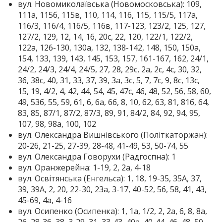
вул. Новомиколаївська (Новомосковська): 109,
111а, 115б, 115в, 110, 114, 116, 115, 115/5, 117а,
116/3, 116/4, 116/5, 116в, 117-123, 123/2, 125, 127,
127/2, 129, 12, 14, 16, 20с, 22, 120, 122/1, 122/2,
122а, 126-130, 130а, 132, 138-142, 148, 150, 150а,
154, 133, 139, 143, 145, 153, 157, 161-167, 162, 24/1,
24/2, 24/3, 24/4, 24/5, 27, 28, 29с, 2а, 2с, 4с, 30, 32,
36, 38с, 40, 31, 33, 37, 39, 3а, 3с, 5, 7, 7с, 9, 8с, 13с,
15, 19, 4/2, 4, 42, 44, 54, 45, 47с, 46, 48, 52, 56, 58, 60,
49, 53б, 55, 59, 61, 6, 6а, 6б, 8, 10, 62, 63, 81, 81б, 64,
83, 85, 87/1, 87/2, 87/3, 89, 91, 84/2, 84, 92, 94, 95,
107, 98, 98а, 100, 102
вул. Олександра Вишнівського (Політкаторжан):
20-26, 21-25, 27-39, 28-48, 41-49, 53, 50-74, 55
вул. Олександра Говорухи (Радгоспна): 1
вул. Оранжерейна: 1-19, 2, 2а, 4-18
вул. Освітянська (Енгельса): 1, 18, 19-35, 35А, 37,
39, 39А, 2, 20, 22-30, 23а, 3-17, 40-52, 56, 58, 41, 43,
45-69, 4а, 4-16
вул. Осипенко (Осипенка): 1, 1а, 1/2, 2, 2а, 6, 8, 8а,
26, 28-36, 38, 3-29, 31, 33-43, 40а, 40-44, 46, 48, 50,