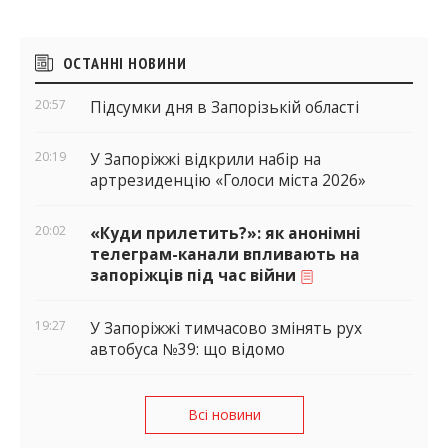
Бічні
ОСТАННІ НОВИНИ
віджети
20:57
Підсумки дня в Запорізькій області
20:19
У Запоріжжі відкрили набір на
артрезиденцію «Голоси міста 2026»
20:02
«Куди прилетить?»: як анонімні
телеграм-канали впливають на
запоріжців під час війни
19:27
У Запоріжжі тимчасово змінять рух
автобуса №39: що відомо
Всі новини