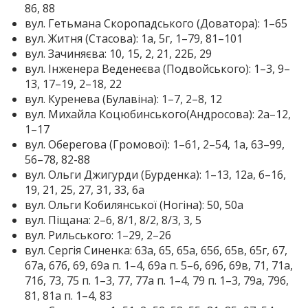
86, 88
вул. Гетьмана Скоропадського (Доватора): 1–65
вул. Житня (Стасова): 1а, 5г, 1–79, 81–101
вул. Зачиняєва: 10, 15, 2, 21, 22Б, 29
вул. Інженера Веденеєва (Подвойського): 1–3, 9–
13, 17–19, 2–18, 22
вул. Куренева (Булавіна): 1–7, 2–8, 12
вул. Михайла Коцюбинського(Андросова): 2а–12,
1–17
вул. Оберегова (Громової): 1–61, 2–54, 1а, 63–99,
56–78, 82-88
вул. Ольги Джигурди (Бурденка): 1–13, 12а, б–16,
19, 21, 25, 27, 31, 33, 6а
вул. Ольги Кобилянської (Ногіна): 50, 50а
вул. Піщана: 2–6, 8/1, 8/2, 8/3, 3, 5
вул. Рильського: 1–29, 2–26
вул. Сергія Синенка: 63а, 65, 65а, 65б, 65в, 65г, 67,
67а, 67б, 69, 69а п. 1–4, 69а п. 5–6, 69б, 69в, 71, 71а,
71б, 73, 75 п. 1–3, 77, 77а п. 1–4, 79 п. 1–3, 79а, 79б,
81, 81а п. 1–4, 83