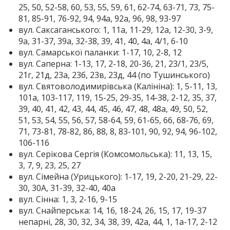
25, 50, 52-58, 60, 53, 55, 59, 61, 62-74, 63-71, 73, 75-
81, 85-91, 76-92, 94, 94а, 92а, 96, 98, 93-97
вул. Саксаганського: 1, 11а, 11-29, 12а, 12-30, 3-9,
9а, 31-37, 39а, 32-38, 39, 41, 40, 4а, 4/1, 6-10
вул. Самарської паланки: 1-17, 10, 2-8, 12
вул. Саперна: 1-13, 17, 2-18, 20-36, 21, 23/1, 23/5,
21г, 21д, 23а, 23б, 23в, 23д, 44 (по Тушинського)
вул. Святоволодимирівська (Калініна): 1, 5-11, 13,
101а, 103-117, 119, 15-25, 29-35, 14-38, 2-12, 35, 37,
39, 40, 41, 42, 43, 44, 45, 46, 47, 48, 48а, 49, 50, 52,
51, 53, 54, 55, 56, 57, 58-64, 59, 61-65, 66, 68-76, 69,
71, 73-81, 78-82, 86, 88, 8, 83-101, 90, 92, 94, 96-102,
106-116
вул. Серікова Сергія (Комсомольська): 11, 13, 15,
3, 7, 9, 23, 25, 27
вул. Сімейна (Урицького): 1-17, 19, 2-20, 21-29, 22-
30, 30А, 31-39, 32-40, 40а
вул. Сінна: 1, 3, 2-16, 9-15
вул. Снайперська: 14, 16, 18-24, 26, 15, 17, 19-37
непарні, 28, 30, 32, 34, 38, 39, 42а, 44, 1, 1а-17, 2-12