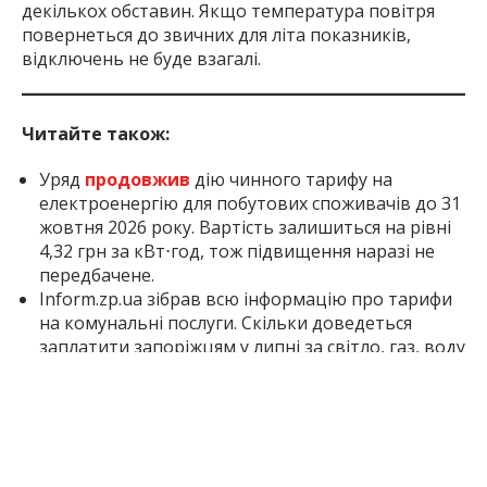
розраховувати на життя без обмежень за
декількох обставин. Якщо температура повітря
повернеться до звичних для літа показників,
відключень не буде взагалі.
Читайте також:
Уряд
продовжив
дію чинного тарифу на
електроенергію для побутових споживачів до 31
жовтня 2026 року. Вартість залишиться на рівні
4,32 грн за кВт⋅год, тож підвищення наразі не
передбачене.
Inform.zp.ua зібрав всю інформацію про тарифи
на комунальні послуги. Скільки доведеться
заплатити запоріжцям у липні за світло, газ, воду
та вивезення сміття – читайте в
цьому
матеріалі
.