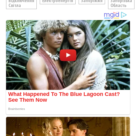
Відключення
Електроенергія
Запоріжжя
Запорізька
Світла
Область