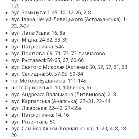
120
вул. Замкнута: 1-45, 10, 12-26, 2-8
вул. Івана Нечуй-Левецького (Астраханська): 1-
23, 2-34
вул. Латвійська: 16, 8а
вул. Міцна: 24-32, 33-39
вул. Патріотична: 54А
вул. Поштова: 69, 71, 73, 73-тимчасово
вул. Руставелі: 59-65, 67, 60-66
вул. Святого Миколая (Артема): 50, 52, 57, 61, 63
вул. Селищна: 50, 57-95, 50-84
пр. Моторобудівників: 111-145
шосе Оріховське: 10, 10(блок5, 6)
вул. Андреаса Валльмана (Литвинова): 2–8
вул. Карпатська (Анапська): 27–31, 22–44
вул. Лікарська: 22–42, 27–55а
вул. Патріотична: 14, 16
вул. Розенталь: 50
вул. Самійла Кішки (Корчагінська): 1–23, 4–8, 18–
20