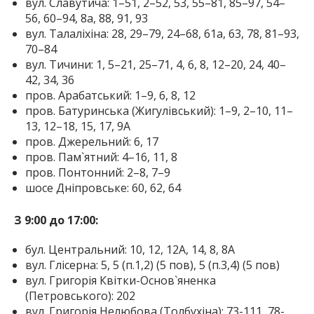
вул. Славутича: 1–51, 2–52, 53, 55–81, 85–97, 54–
56, 60–94, 8а, 88, 91, 93
вул. Талаліхіна: 28, 29–79, 24–68, 61а, 63, 78, 81–93,
70–84
вул. Тичини: 1, 5–21, 25–71, 4, 6, 8, 12–20, 24, 40–
42, 34, 36
пров. Арабатський: 1–9, 6, 8, 12
пров. Батуринська (Жигулівський): 1–9, 2–10, 11–
13, 12–18, 15, 17, 9А
пров. Джерельний: 6, 17
пров. Пам`ятний: 4–16, 11, 8
пров. Понтонний: 2–8, 7–9
шосе Дніпровське: 60, 62, 64
З 9:00 до 17:00:
бул. Центральний: 10, 12, 12А, 14, 8, 8А
вул. Глісерна: 5, 5 (п.1,2) (5 пов), 5 (п.3,4) (5 пов)
вул. Григорія Квітки-Основ`яненка
(Петровського): 202
вул. Григорія Нелюбова (Толбухіна): 73-111, 78-