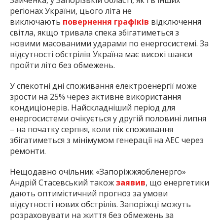
Зайченка, у Запорізькій області, як і в інших
регіонах України, цього літа не
виключають
повернення графіків
відключення
світла, якщо тривала спека збігатиметься з
новими масованими ударами по енергосистемі. За
відсутності обстрілів Україна має високі шанси
пройти літо без обмежень.
У спекотні дні споживання електроенергії може
зрости на 25% через активне використання
кондиціонерів. Найскладніший період для
енергосистеми очікується у другій половині липня
– на початку серпня, коли пік споживання
збігатиметься з мінімумом генерації на АЕС через
ремонти.
Нещодавно очільник «Запоріжжяобленерго»
Андрій Стасевський також
заявив
, що енергетики
дають оптимістичний прогноз за умови
відсутності нових обстрілів. Запоріжці можуть