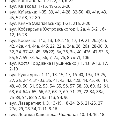
вул. Каштанова: 1-21, 2, 2а, 6-22
вул. Квіткова: 1-15, 19-25, 2-20
вул. Київська: 1-35, 39, 41, 4-28, 32-50, 40, 41а, 43,
45, 52-68, 72-80
вул. Княжа (Алапаєвська): 1-21, 21а, 2-20
вул. Кобзарська (Островського): 1, 2а, 4, 5-21, 6-
12, 16-28
вул. Космічна: 11а, 13, 13/2, 15, 17, 19, 21, 26а(42),
42, 42а, 44, 44а, 44б, 22, 22 а, 24а, 26, 26а, 28-30, 3,
32, 34, 37-43, 45, 38(22), 3а, 3б, 3в, 40, 42б, 47-53, 5,
55, 57, 59-73, 5а, 5б, 7, 7а, 7б, 8в кв1, 10б
вул. Костя Гордієнка (Тушинської): 1, 1а, 9-13, 17,
2-10
вул. Культурна: 1-11, 13, 15, 17, 16-40, 19а, 19-25,
27, 2а, 2-14, 31-33, 35, 41, 43, 42, 42а, 44, 45, 46, 47,
48, 49, 50, 51, 52, 53, 54, 55, 56, 57, 58, 59, 60, 62, 61,
63, 64, 64а, 65, 66, 67, 68, 7, 69, 71, 73, 72-84, 88а,
75-89, 91, 88-92, 93-113, 94, 96
вул. Лазаретна: 1, 3, 13-19, 18-24, 2-6, 21-25, 27,
27а, 29, 28-34, 7-11, 8-16
вул. Леоніда Каденюка (Чкалова): 10, 14, 16, 18,