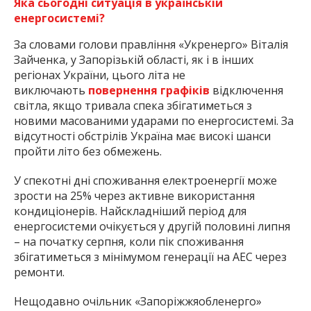
Яка сьогодні ситуація в українській
енергосистемі?
За словами голови правління «Укренерго» Віталія
Зайченка, у Запорізькій області, як і в інших
регіонах України, цього літа не
виключають
повернення графіків
відключення
світла, якщо тривала спека збігатиметься з
новими масованими ударами по енергосистемі. За
відсутності обстрілів Україна має високі шанси
пройти літо без обмежень.
У спекотні дні споживання електроенергії може
зрости на 25% через активне використання
кондиціонерів. Найскладніший період для
енергосистеми очікується у другій половині липня
– на початку серпня, коли пік споживання
збігатиметься з мінімумом генерації на АЕС через
ремонти.
Нещодавно очільник «Запоріжжяобленерго»