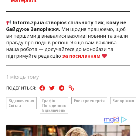
матеріалі
.
Inform.zp.ua створює спільноту тих, кому не
байдуже Запоріжжя.
Ми щодня працюємо, щоб
ви першими дізнавалися важливі новини та знали
правду про події в регіоні. Якщо вам важлива
наша робота — долучайтеся до монобази та
підтримуйте редакцію
за посиланням
1 місяць тому
ПОДЕЛИТЬСЯ:
Відключення
Графік
Електроенергія
Запоріжжя
Світла
Погодинних
Відключень