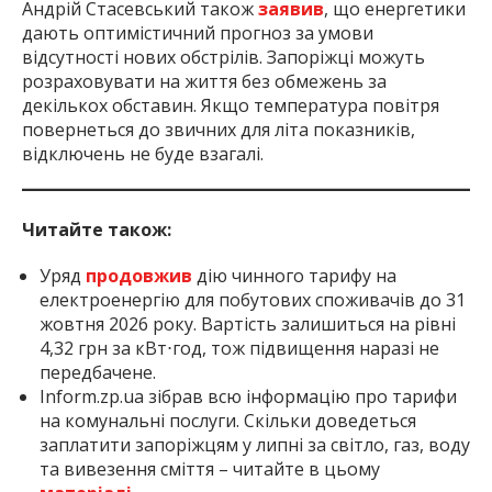
Андрій Стасевський також
заявив
, що енергетики
дають оптимістичний прогноз за умови
відсутності нових обстрілів. Запоріжці можуть
розраховувати на життя без обмежень за
декількох обставин. Якщо температура повітря
повернеться до звичних для літа показників,
відключень не буде взагалі.
Читайте також:
Уряд
продовжив
дію чинного тарифу на
електроенергію для побутових споживачів до 31
жовтня 2026 року. Вартість залишиться на рівні
4,32 грн за кВт⋅год, тож підвищення наразі не
передбачене.
Inform.zp.ua зібрав всю інформацію про тарифи
на комунальні послуги. Скільки доведеться
заплатити запоріжцям у липні за світло, газ, воду
та вивезення сміття – читайте в цьому