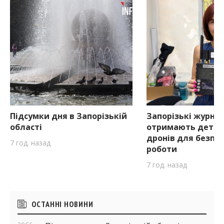
Підсумки дня в Запорізькій
Запорізькі журна
області
отримають детек
дронів для безпе
7 год. назад
роботи
7 год. назад
Бічні
ОСТАННІ НОВИНИ
віджети