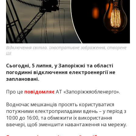
найважливішу інформацію про події
міста Запоріжжя та області.
Відключення світла. Ілюстративне зображення, створене
ШІ
Сьогодні, 5 липня, у Запоріжжі та області
погодинні відключення електроенергії не
заплановані.
Про це
повідомляє
АТ «Запоріжжяобленерго».
Водночас мешканців просять користуватися
потужними електроприладами вдень – у період з
10:00 до 16:00, та обмежити їх використання
ввечері, щоб зменшити навантаження на мережу.