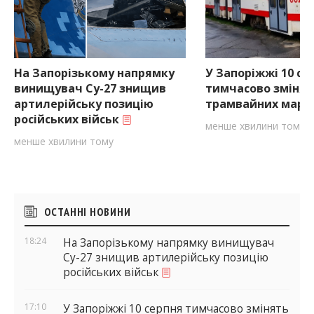
На Запорізькому напрямку
У Запоріжжі 10 се
винищувач Су-27 знищив
тимчасово змінят
артилерійську позицію
трамвайних марш
російських військ
менше хвилини тому
менше хвилини тому
Бічні
ОСТАННІ НОВИНИ
віджети
18:24
На Запорізькому напрямку винищувач
Су-27 знищив артилерійську позицію
російських військ
17:10
У Запоріжжі 10 серпня тимчасово змінять