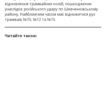
відновлення трамвайних колій, пошкоджених
унаслідок російського удару по Шевченківському
району. Найближчим часом має відновитися рух
трамваїв №10, №12 та №15.
Читайте також:
У Запоріжжі 50-відсоткова знижка на проїзд для
школярів у комунальному транспорті тепер
діятиме
протягом усього року.
У Запоріжжі через відновлення графіків
погодинних відключень електроенергії рух
міського електротранспорту
здійснюватиметься
з обмеженнями. Пасажирів
просять враховувати це під час планування
поїздок.
Inform.zp.ua створює спільноту тих, кому не