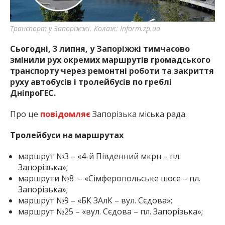
найважливішу інформацію про події
міста Запоріжжя та області.
Транспорт у Запоріжжі. Колаж: Inform.zp.ua
Сьогодні, 3 липня, у Запоріжжі тимчасово
змінили рух окремих маршрутів громадського
транспорту через ремонтні роботи та закриття
руху автобусів і тролейбусів по греблі
ДніпроГЕС.
Про це
повідомляє
Запорізька міська рада.
Тролейбуси на маршрутах
маршрут №3 – «4-й Південний мкрн – пл.
Запорізька»;
маршрути №8 – «Сімферопольське шосе – пл.
Запорізька»;
маршрут №9 – «БК ЗАлК – вул. Сєдова»;
маршрут №25 – «вул. Сєдова – пл. Запорізька»;