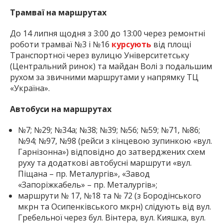
Трамваї на маршрутах
До 14 липня щодня з 3:00 до 13:00 через ремонтні
роботи трамваї №3 і №16
курсують
від площі
Транспортної через вулицю Університетську
(Центральний ринок) та майдан Волі з подальшим
рухом за звичними маршрутами у напрямку ТЦ
«Україна».
Автобуси на маршрутах
№7; №29; №34а; №38; №39; №56; №59; №71, №86;
№94; №97, №98 (рейси з кінцевою зупинкою «вул.
Гарнізонна») відповідно до затверджених схем
руху та додаткові автобусні маршрути «вул.
Піщана – пр. Металургів», «Завод
«Запоріжкабель» – пр. Металургів»;
маршрути № 17, №18 та № 72 (з Бородінського
мкрн та Осипенківського мкрн) слідують від вул.
Гребельної через бул. Вінтера, вул. Кияшка, вул.