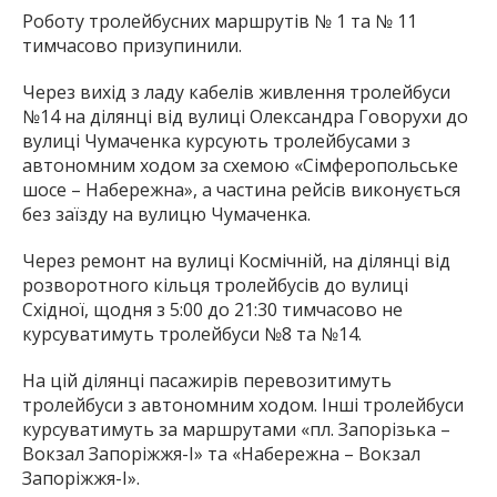
Роботу тролейбусних маршрутів № 1 та № 11
тимчасово призупинили.
Через вихід з ладу кабелів живлення тролейбуси
№14 на ділянці від вулиці Олександра Говорухи до
вулиці Чумаченка курсують тролейбусами з
автономним ходом за схемою «Сімферопольське
шосе – Набережна», а частина рейсів виконується
без заїзду на вулицю Чумаченка.
Через ремонт на вулиці Космічній, на ділянці від
розворотного кільця тролейбусів до вулиці
Східної, щодня з 5:00 до 21:30 тимчасово не
курсуватимуть тролейбуси №8 та №14.
На цій ділянці пасажирів перевозитимуть
тролейбуси з автономним ходом. Інші тролейбуси
курсуватимуть за маршрутами «пл. Запорізька –
Вокзал Запоріжжя-I» та «Набережна – Вокзал
Запоріжжя-I».