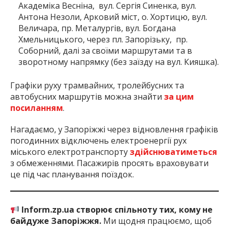
Академіка Весніна, вул. Сергія Синенка, вул.
Антона Незоли, Арковий міст, о. Хортицю, вул.
Величара, пр. Металургів, вул. Богдана
Хмельницького, через пл. Запорізьку, пр.
Соборний, далі за своїми маршрутами та в
зворотному напрямку (без заїзду на вул. Кияшка).
Графіки руху трамвайних, тролейбусних та
автобусних маршрутів можна знайти
за цим
посиланням
.
Нагадаємо, у Запоріжжі через відновлення графіків
погодинних відключень електроенергії рух
міського електротранспорту
здійснюватиметься
з обмеженнями. Пасажирів просять враховувати
це під час планування поїздок.
Inform.zp.ua створює спільноту тих, кому не
байдуже Запоріжжя.
Ми щодня працюємо, щоб