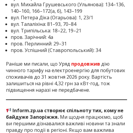
вул. Михайла Грушевського (Ульянова): 134–136,
140–160, 166–172(а, б), 143–199
вул. Петера Діка (Огарьова): 1, 23/1
вул. Талаліхіна: 81–93, 70–84
вул. Трипільська: 18–22, 19–21
пров. Зарічний: 4а
пров. Перлинний: 29–31
пров. Успішний (Ставропольський): 34
Раніше ми писали, що Уряд
продовжив
дію
чинного тарифу на електроенергію для побутових
споживачів до 31 жовтня 2026 року. Вартість
залишиться на рівні 4,32 грн за кВт⋅год, тож
підвищення наразі не передбачене.
Inform.zp.ua створює спільноту тих, кому не
байдуже Запоріжжя.
Ми щодня працюємо, щоб
ви першими дізнавалися важливі новини та знали
правду про події в регіоні. Якщо вам важлива