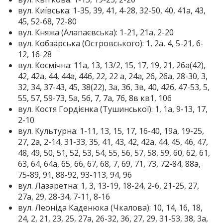
вул. Київська: 1-35, 39, 41, 4-28, 32-50, 40, 41а, 43,
45, 52-68, 72-80
вул. Княжа (Алапаєвська): 1-21, 21а, 2-20
вул. Кобзарська (Островського): 1, 2а, 4, 5-21, 6-
12, 16-28
вул. Космічна: 11а, 13, 13/2, 15, 17, 19, 21, 26а(42),
42, 42а, 44, 44а, 44б, 22, 22 а, 24а, 26, 26а, 28-30, 3,
32, 34, 37-43, 45, 38(22), 3а, 3б, 3в, 40, 42б, 47-53, 5,
55, 57, 59-73, 5а, 5б, 7, 7а, 7б, 8в кв1, 10б
вул. Костя Гордієнка (Тушинської): 1, 1а, 9-13, 17,
2-10
вул. Культурна: 1-11, 13, 15, 17, 16-40, 19а, 19-25,
27, 2а, 2-14, 31-33, 35, 41, 43, 42, 42а, 44, 45, 46, 47,
48, 49, 50, 51, 52, 53, 54, 55, 56, 57, 58, 59, 60, 62, 61,
63, 64, 64а, 65, 66, 67, 68, 7, 69, 71, 73, 72-84, 88а,
75-89, 91, 88-92, 93-113, 94, 96
вул. Лазаретна: 1, 3, 13-19, 18-24, 2-6, 21-25, 27,
27а, 29, 28-34, 7-11, 8-16
вул. Леоніда Каденюка (Чкалова): 10, 14, 16, 18,
24, 2, 21, 23, 25, 27а, 26-32, 36, 27, 29, 31-53, 38, 3а,