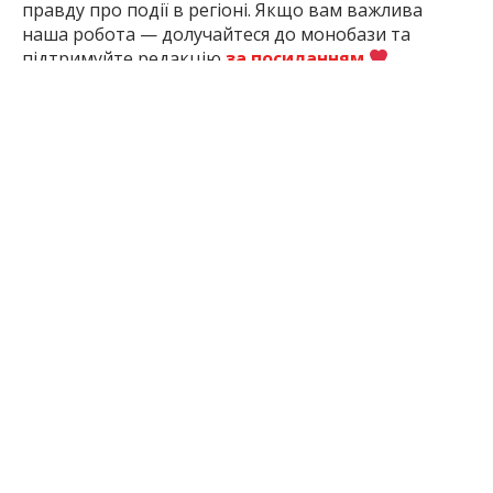
ви першими дізнавалися важливі новини та знали
правду про події в регіоні. Якщо вам важлива
наша робота — долучайтеся до монобази та
підтримуйте редакцію
за посиланням
1 місяць тому
ПОДЕЛИТЬСЯ:
Відключення
Електроенергія
Запоріжжя
Запорізька
Світла
Область
ЧИТАЙТЕ ТАКОЖ