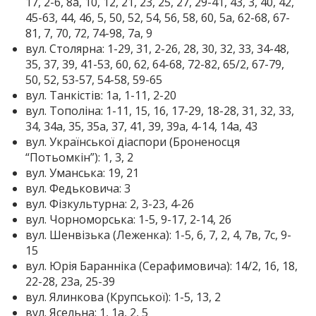
17, 2-6, 8а, 10, 12, 21, 23, 25, 27, 29-41, 43, 3, 40, 42,
45-63, 44, 46, 5, 50, 52, 54, 56, 58, 60, 5а, 62-68, 67-
81, 7, 70, 72, 74-98, 7а, 9
вул. Столярна: 1-29, 31, 2-26, 28, 30, 32, 33, 34-48,
35, 37, 39, 41-53, 60, 62, 64-68, 72-82, 65/2, 67-79,
50, 52, 53-57, 54-58, 59-65
вул. Танкістів: 1а, 1-11, 2-20
вул. Тополіна: 1-11, 15, 16, 17-29, 18-28, 31, 32, 33,
34, 34а, 35, 35а, 37, 41, 39, 39а, 4-14, 14а, 43
вул. Української діаспори (Броненосця
“Потьомкін”): 1, 3, 2
вул. Уманська: 19, 21
вул. Федьковича: 3
вул. Фізкультурна: 2, 3-23, 4-26
вул. Чорноморська: 1-5, 9-17, 2-14, 2б
вул. Шенвізька (Леженка): 1-5, 6, 7, 2, 4, 7в, 7с, 9-
15
вул. Юрія Баранніка (Серафимовича): 14/2, 16, 18,
22-28, 23а, 25-39
вул. Ялинкова (Крупської): 1-5, 13, 2
вул. Ясельна: 1, 1а, 2, 5