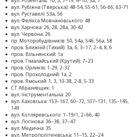
вул. Розенталь: 10, 3, 7–19, 4–10, 3а, 7
вул. Рубіжна (Тверська): 48-54, 55-61, 56-66, 63-71
вул. Руставелі: 53а, 56
вул. Фелікса Мовчановського: 48
вул. Харчова: 26, 28, 28а, 30-42
вул. Червона: 26
пр. Моторобудівників: 50, 54а, 54б, 56а, 58
пров. Ближній (Тихий): 3а, б, 3–17, 2–4, 8, 6
пров. Вільнянский: 1а
пров. Гімалайський (Крутий): 7–23
пров. Орликів: 1-29, 2-32
пров. Прохолодний: 1а, 2
пров. Ямський: 1, 3, 10-38, 2-8, 5-33
СТ Абразивщик: 1
вул. Інструментальна: 20
вул. Каховська: 153–167, 60–72, 107–131, 135–145,
149
вул. Котляревського: 1–19/1, 2–66, 40
вул. Логінова: 36–38, 37–47
вул. Медична: 35
вул. Метрополітенівська: 11–15, 22–24