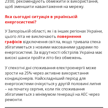
у період з 10:00 до 17:00. У вечірні години, з 16:00 до
23:00, рекомендують обмежити їх використання,
щоб зменшити навантаження на мережу.
Яка сьогодні ситуація в українській
енергосистемі?
У Запорізькій області, як і в інших регіонах України,
цього літа не виключають
повернення
графіків
відключення світла, якщо тривала спека
збігатиметься з новими масованими ударами по
енергосистемі. За відсутності обстрілів Україна має
високі шанси пройти літо без обмежень.
У спекотні дні споживання електроенергії може
зрости на 25% через активне використання
кондиціонерів. Найскладніший період для
енергосистеми очікується у другій половині липня
– на початку серпня, коли пік споживання
збігатиметься з мінімумом генерації на АЕС через
ремонти.