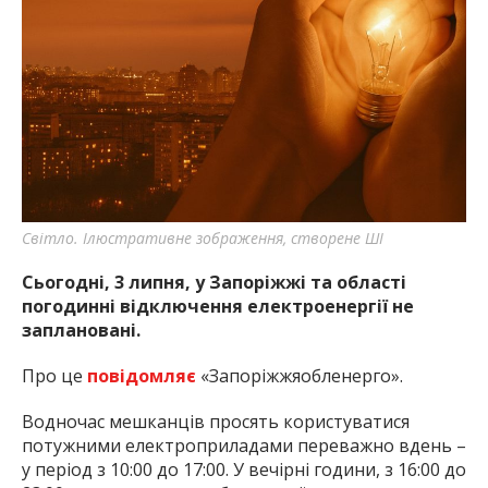
Світло. Ілюстративне зображення, створене ШІ
Сьогодні, 3 липня, у Запоріжжі та області
погодинні відключення електроенергії не
заплановані.
Про це
повідомляє
«Запоріжжяобленерго».
Водночас мешканців просять користуватися
потужними електроприладами переважно вдень –