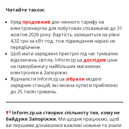
Читайте також:
Уряд
продовжив
дію чинного тарифу на
електроенергію для побутових споживачів до 31
жовтня 2026 року. Вартість залишиться на рівні
4,32 грн за кВт⋅год, тож підвищення наразі не
передбачене.
Щоб мати заряджені пристрої під час тривалих
відключень світла, Inform.zp.ua
дослідив
ціни
на павербанки у найбільших магазинах
електроніки в Запоріжжі.
Журналісти Inform.zp.ua
зібрали
моделі
зарядних станцій, які можна купити приблизно
до 25 тисяч гривень.
Inform.zp.ua створює спільноту тих, кому не
байдуже Запоріжжя.
Ми щодня працюємо, щоб