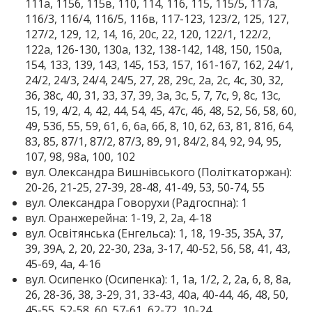
111а, 115б, 115в, 110, 114, 116, 115, 115/5, 117а,
116/3, 116/4, 116/5, 116в, 117-123, 123/2, 125, 127,
127/2, 129, 12, 14, 16, 20с, 22, 120, 122/1, 122/2,
122а, 126-130, 130а, 132, 138-142, 148, 150, 150а,
154, 133, 139, 143, 145, 153, 157, 161-167, 162, 24/1,
24/2, 24/3, 24/4, 24/5, 27, 28, 29с, 2а, 2с, 4с, 30, 32,
36, 38с, 40, 31, 33, 37, 39, 3а, 3с, 5, 7, 7с, 9, 8с, 13с,
15, 19, 4/2, 4, 42, 44, 54, 45, 47с, 46, 48, 52, 56, 58, 60,
49, 53б, 55, 59, 61, 6, 6а, 6б, 8, 10, 62, 63, 81, 81б, 64,
83, 85, 87/1, 87/2, 87/3, 89, 91, 84/2, 84, 92, 94, 95,
107, 98, 98а, 100, 102
вул. Олександра Вишнівського (Політкаторжан):
20-26, 21-25, 27-39, 28-48, 41-49, 53, 50-74, 55
вул. Олександра Говорухи (Радгоспна): 1
вул. Оранжерейна: 1-19, 2, 2а, 4-18
вул. Освітянська (Енгельса): 1, 18, 19-35, 35А, 37,
39, 39А, 2, 20, 22-30, 23а, 3-17, 40-52, 56, 58, 41, 43,
45-69, 4а, 4-16
вул. Осипенко (Осипенка): 1, 1а, 1/2, 2, 2а, 6, 8, 8а,
26, 28-36, 38, 3-29, 31, 33-43, 40а, 40-44, 46, 48, 50,
45-55, 52-58, 60, 57-61, 62-72, 10-24