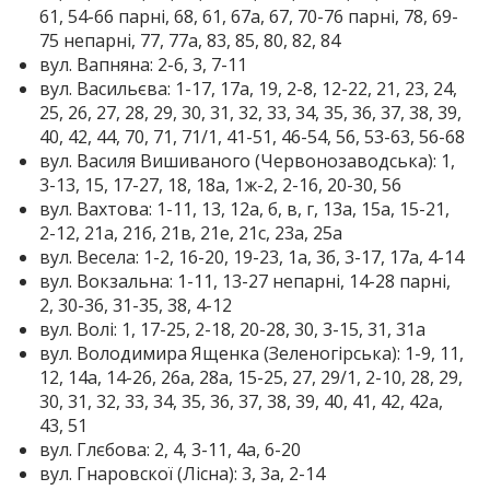
61, 54-66 парні, 68, 61, 67а, 67, 70-76 парні, 78, 69-
75 непарні, 77, 77а, 83, 85, 80, 82, 84
вул. Вапняна: 2-6, 3, 7-11
вул. Васильєва: 1-17, 17а, 19, 2-8, 12-22, 21, 23, 24,
25, 26, 27, 28, 29, 30, 31, 32, 33, 34, 35, 36, 37, 38, 39,
40, 42, 44, 70, 71, 71/1, 41-51, 46-54, 56, 53-63, 56-68
вул. Василя Вишиваного (Червонозаводська): 1,
3-13, 15, 17-27, 18, 18а, 1ж-2, 2-16, 20-30, 56
вул. Вахтова: 1-11, 13, 12а, б, в, г, 13а, 15а, 15-21,
2-12, 21а, 21б, 21в, 21е, 21с, 23а, 25а
вул. Весела: 1-2, 16-20, 19-23, 1а, 3б, 3-17, 17а, 4-14
вул. Вокзальна: 1-11, 13-27 непарні, 14-28 парні,
2, 30-36, 31-35, 38, 4-12
вул. Волі: 1, 17-25, 2-18, 20-28, 30, 3-15, 31, 31а
вул. Володимира Ященка (Зеленогірська): 1-9, 11,
12, 14а, 14-26, 26а, 28а, 15-25, 27, 29/1, 2-10, 28, 29,
30, 31, 32, 33, 34, 35, 36, 37, 38, 39, 40, 41, 42, 42а,
43, 51
вул. Глєбова: 2, 4, 3-11, 4а, 6-20
вул. Гнаровскої (Лісна): 3, 3а, 2-14