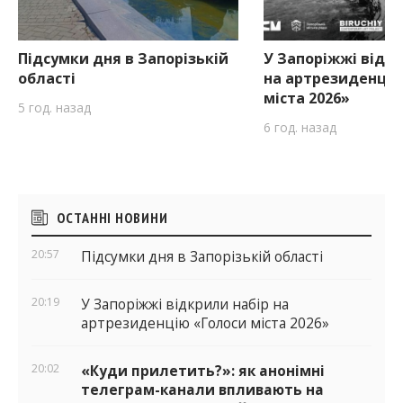
Підсумки дня в Запорізькій
У Запоріжжі відкр
області
на артрезиденцію
міста 2026»
5 год. назад
6 год. назад
Бічні
ОСТАННІ НОВИНИ
віджети
20:57
Підсумки дня в Запорізькій області
20:19
У Запоріжжі відкрили набір на
артрезиденцію «Голоси міста 2026»
20:02
«Куди прилетить?»: як анонімні