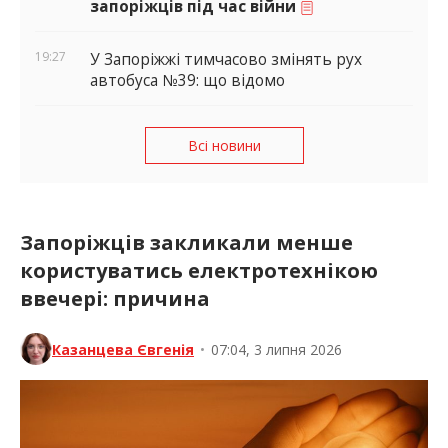
телеграм-канали впливають на
запоріжців під час війни
19:27
У Запоріжжі тимчасово змінять рух
автобуса №39: що відомо
Всі новини
Запоріжців закликали менше
користуватись електротехнікою
ввечері: причина
Казанцева Євгенія
•
07:04, 3 липня 2026