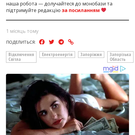
наша робота — долучайтеся до монобази та
підтримуйте редакцію
за посиланням
1 місяць тому
ПОДЕЛИТЬСЯ:
Відключення
Електроенергія
Запоріжжя
Запорізька
Світла
Область