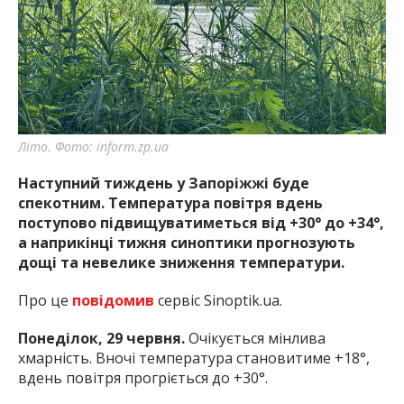
найважливішу інформацію про події
міста Запоріжжя та області.
Літо. Фото: inform.zp.ua
Наступний тиждень у Запоріжжі буде
спекотним. Температура повітря вдень
поступово підвищуватиметься від +30° до +34°,
а наприкінці тижня синоптики прогнозують
дощі та невелике зниження температури.
Про це
повідомив
сервіс Sinoptik.ua.
Понеділок, 29 червня.
Очікується мінлива
хмарність. Вночі температура становитиме +18°,
вдень повітря прогріється до +30°.