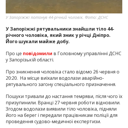
У Запоріжжі потонув 44-річний чоловік. Фото: ДСНС
У Запоріжжі рятувальники знайшли тіло 44-
річного чоловіка, який зник у річці Дніпро.
Його шукали майже добу.
Про це
повідомили
в Головному управлінні ДСНС
у Запорізькій області.
Про зникнення чоловіка стало відомо 26 червня о
20:20. На місце виїхали водолази аварійно-
рятувального загону спеціального призначення.
Пошуки тривали до настання темряви, після чого їх
призупинили. Вранці 27 червня роботи відновили.
Згодом водолази виявили тіло чоловіка, підняли
його на берег і передали працівникам поліції для
проведення судово-медичної експертизи.