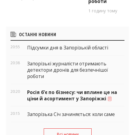
роботи
1 годину тому
Бічні
ОСТАННІ НОВИНИ
віджети
20:55
Підсумки дня в Запорізькій області
20:38
Запорізькі журналісти отримають
детектори дронів для безпечнішої
роботи
20:20
Росія б’є по бізнесу: чи вплине це на
ціни й асортимент у Запоріжжі
20:15
Запорізька Січ зачиняється: коли саме
Всі новини