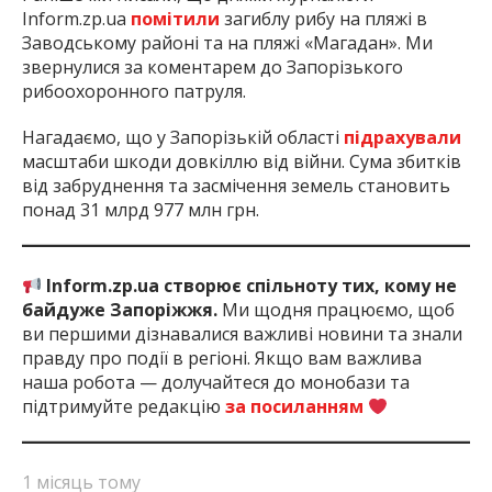
Inform.zp.ua
помітили
загиблу рибу на пляжі в
Заводському районі та на пляжі «Магадан». Ми
звернулися за коментарем до Запорізького
рибоохоронного патруля.
Нагадаємо, що у Запорізькій області
підрахували
масштаби шкоди довкіллю від війни. Сума збитків
від забруднення та засмічення земель становить
понад 31 млрд 977 млн грн.
Inform.zp.ua створює спільноту тих, кому не
байдуже Запоріжжя.
Ми щодня працюємо, щоб
ви першими дізнавалися важливі новини та знали
правду про події в регіоні. Якщо вам важлива
наша робота — долучайтеся до монобази та
підтримуйте редакцію
за посиланням
1 місяць тому