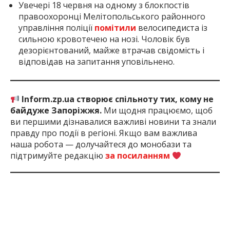
Увечері 18 червня на одному з блокпостів
правоохоронці Мелітопольського районного
управління поліції
помітили
велосипедиста із
сильною кровотечею на нозі. Чоловік був
дезорієнтований, майже втрачав свідомість і
відповідав на запитання уповільнено.
Inform.zp.ua створює спільноту тих, кому не
байдуже Запоріжжя.
Ми щодня працюємо, щоб
ви першими дізнавалися важливі новини та знали
правду про події в регіоні. Якщо вам важлива
наша робота — долучайтеся до монобази та
підтримуйте редакцію
за посиланням
1 місяць тому
ПОДЕЛИТЬСЯ: