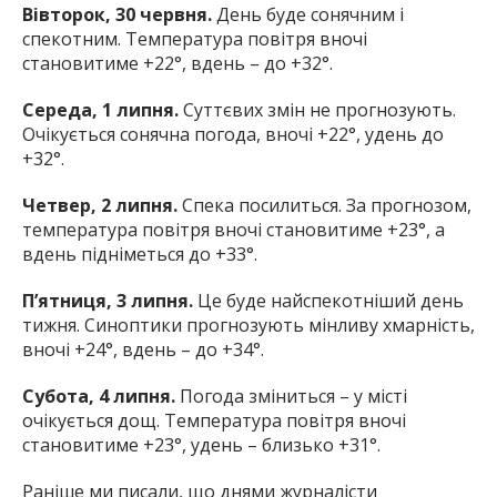
Вівторок, 30 червня.
День буде сонячним і
спекотним. Температура повітря вночі
становитиме +22°, вдень – до +32°.
Середа, 1 липня.
Суттєвих змін не прогнозують.
Очікується сонячна погода, вночі +22°, удень до
+32°.
Четвер, 2 липня.
Спека посилиться. За прогнозом,
температура повітря вночі становитиме +23°, а
вдень підніметься до +33°.
П’ятниця, 3 липня.
Це буде найспекотніший день
тижня. Синоптики прогнозують мінливу хмарність,
вночі +24°, вдень – до +34°.
Субота, 4 липня.
Погода зміниться – у місті
очікується дощ. Температура повітря вночі
становитиме +23°, удень – близько +31°.
Раніше ми писали, що днями журналісти