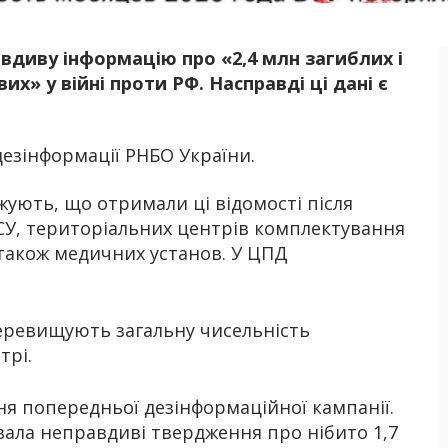
вдиву інформацію про «2,4 млн загиблих і
Б
их» у війні проти РФ. Насправді ці дані є
дезінформації РНБО України.
жують, що отримали ці відомості після
СУ, територіальних центрів комплектування
а також медичних установ. У ЦПД
перевищують загальну чисельність
трі.
я попередньої дезінформаційної кампанії.
ала неправдиві твердження про нібито 1,7