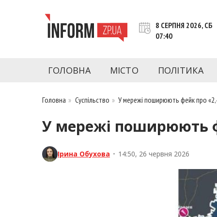
Перейти
до
8 СЕРПНЯ 2026, СБ
контенту
07:40
inform.zp.ua
INFORM.ZP.UA – це інформаційний портал 
економіки, культури, криміналу, подій, 
ГОЛОВНА
МІСТО
ПОЛІТИКА
Запоріжжя та Запорізької області на день. 
чесну аналітику. Ми дуже цінуємо наших чита
Головна
»
Суспільство
»
У мережі поширюють фейк про «2,
У мережі поширюють ф
Ірина Обухова
•
14:50, 26 червня 2026