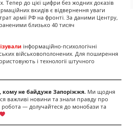
х. Тепер до цієї цифри без жодних доказів
ормаційних вкидів є відвернення уваги
трат армії РФ на фронті. За даними Центру,
ораненими близько 40 тисяч
ізували
інформаційно-психологічні
нських військовополонених. Для поширення
ористовують і технології штучного
х, кому не байдуже Запоріжжя.
Ми щодня
я важливі новини та знали правду про
а робота — долучайтеся до монобази та