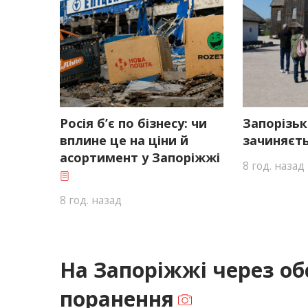
Росія б’є по бізнесу: чи
Запорізьк
вплине це на ціни й
зачиняєть
асортимент у Запоріжжі
8 год. назад
8 год. назад
На Запоріжжі через об
поранення