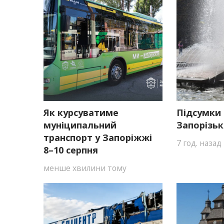
Як курсуватиме
Підсумки 
муніципальний
Запорізьк
транспорт у Запоріжжі
7 год. назад
8–10 серпня
менше хвилини тому