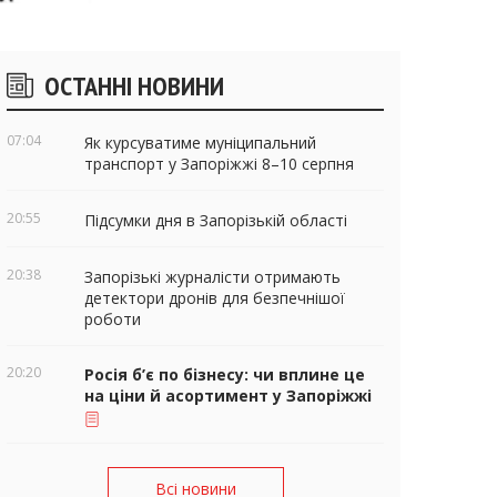
ічні
ОСТАННІ НОВИНИ
віджети
07:04
Як курсуватиме муніципальний
транспорт у Запоріжжі 8–10 серпня
20:55
Підсумки дня в Запорізькій області
20:38
Запорізькі журналісти отримають
детектори дронів для безпечнішої
роботи
20:20
Росія б’є по бізнесу: чи вплине це
на ціни й асортимент у Запоріжжі
Всі новини