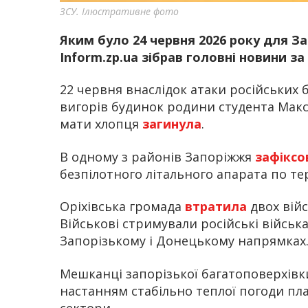
ЗСУ. Ілюстративне фото
Яким було 24 червня 2026 року для За
Inform.zp.ua зібрав головні новини за
22 червня внаслідок атаки російських
вигорів будинок родини студента Макс
мати хлопця
загинула
.
В одному з районів Запоріжжя
зафікс
безпілотного літального апарата по тер
Оріхівська громада
втратила
двох вій
Військові стримували російські військ
Запорізькому і Донецькому напрямках
Мешканці запорізької багатоповерхів
настанням стабільно теплої погоди пла
сектори.