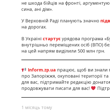
не шкода бійців на фронті, аргументую
сина, ані дім».
У Верховній Раді планують значно
під
на дорогах.
В Україні
стартує
урядова програма «Бу
внутрішньо переміщених осіб (ВПО) б
на цей напрям виділили 500 млн грн.
Inform.zp.ua
працює, щоб ви знали 
про Запоріжжя, окуповані території та
для вас, підтримайте редакцію донат
продовжувати писати для вас!
Підтр
1 місяць тому