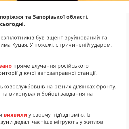
поріжжя та Запорізької області.
Б
 сьогодні.
 безпілотників був вщент зруйнований та
има Куцая. У пожежі, спричиненій ударом,
овано
пряме влучання російського
иторії діючої автозаправної станції.
ськовослужбовців на різних ділянках фронту.
а та виконували бойові завдання на
.
ки
виявили
у своєму під’їзді змію. Із
зуни дедалі частіше мігрують у житлові