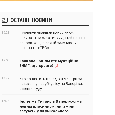
ічні
ОСТАННІ НОВИНИ
віджети
19:21
Окупанти знайшли новий спосіб
впливати на українських дітей на ТОТ
Запоріжжя: до секцій залучають
ветеранів «СВО»
19:00
Голкова ЕМГ чи стимуляційна
ЕНМГ: що краще?
18:47
Хто заплатить понад 3,4 млн грн за
незаконну вирубку лісу на Запоріжжі:
рішення суду
18:28
Інститут Титану в Запоріжжі – з
новим власником: які зміни
готують для унікального