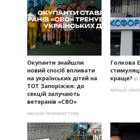
Окупанти знайшли
Голкова 
новий спосіб впливати
стимуляц
на українських дітей на
краще?
ТОТ Запоріжжя: до
менше хвил
секцій залучають
ветеранів «СВО»
менше хвилини тому