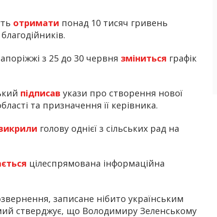
уть
отримати
понад 10 тисяч гривень
благодійників.
апоріжжі з 25 до 30 червня
зміниться
графік
ький
підписав
укази про створення нової
області та призначення її керівника.
викрили
голову однієї з сільських рад на
ається
цілеспрямована інформаційна
озвернення, записане нібито українським
омий стверджує, що Володимиру Зеленському