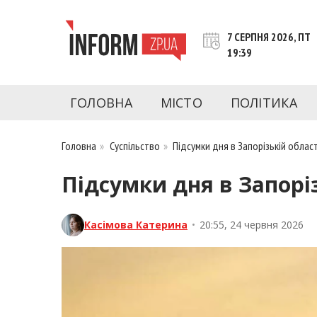
Перейти
до
7 СЕРПНЯ 2026, ПТ
контенту
19:39
inform.zp.ua
INFORM.ZP.UA – це інформаційний портал 
економіки, культури, криміналу, подій, 
ГОЛОВНА
МІСТО
ПОЛІТИКА
Запоріжжя та Запорізької області на день. 
чесну аналітику. Ми дуже цінуємо наших чита
Головна
»
Суспільство
»
Підсумки дня в Запорізькій област
Підсумки дня в Запорі
Касімова Катерина
•
20:55, 24 червня 2026