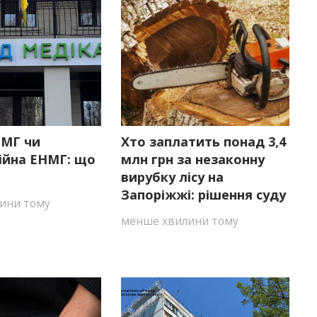
ЕМГ чи
Хто заплатить понад 3,4
ійна ЕНМГ: що
млн грн за незаконну
вирубку лісу на
Запоріжжі: рішення суду
ини тому
менше хвилини тому