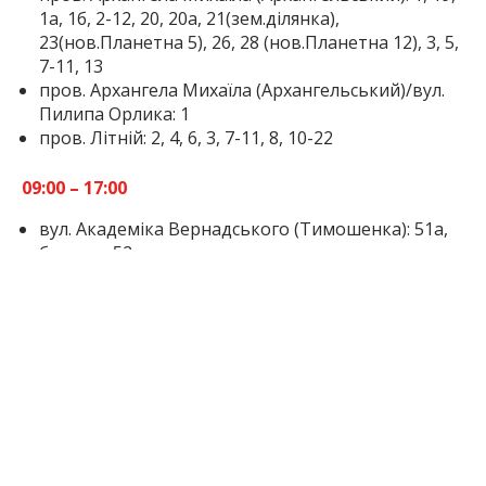
1а, 1б, 2-12, 20, 20а, 21(зем.ділянка),
23(нов.Планетна 5), 26, 28 (нов.Планетна 12), 3, 5,
7-11, 13
пров. Архангела Михаїла (Архангельський)/вул.
Пилипа Орлика: 1
пров. Літній: 2, 4, 6, 3, 7-11, 8, 10-22
09:00 – 17:00
вул. Академіка Вернадського (Тимошенка): 51а,
б, в, г, д, 52а
вул. Акацієва (Титова): 1, 2, 3–29, 2–28
вул. Алюмінієва: 2
вул. Архипа Куїнджі (Сурікова): 14–36
вул. Архітекторки Бельман (Адмірала Лазарева):
1–23, 1, 2, 6
вул. Білогорська: 49а
вул. Бориса Грінченка: 68-84, 73-87
вул. Бориса Грінченка (Крижановського): 68–84,
73–87