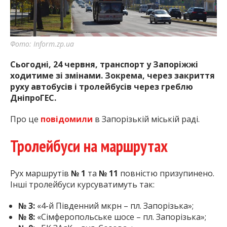
найважливішу інформацію про події
міста Запоріжжя та області.
Фото: Inform.zp.ua
Сьогодні, 24 червня, транспорт у Запоріжжі
ходитиме зі змінами. Зокрема, через закриття
руху автобусів і тролейбусів через греблю
ДніпроГЕС.
Про це
повідомили
в Запорізькій міській раді.
Тролейбуси на маршрутах
Рух маршрутів
№ 1
та
№ 11
повністю призупинено.
Інші тролейбуси курсуватимуть так:
№ 3:
«4-й Південний мкрн – пл. Запорізька»;
№ 8:
«Сімферопольське шосе – пл. Запорізька»;