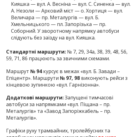
Кияшка — вул. А. Весніна — вул. С. Синенка — вул.
А. Незоли — Арковий міст — о. Хортиця — вул.
Величара — пр. Металургів — вул. Б.
Хмельницького — пл. Запорізька — пр.
Соборний. У зворотному напрямку автобуси
слідують без заїзду на вул. Кияшка.
Стандартні маршрути:
№ 7, 29, 34а, 38, 39, 48, 56,
59, 71, 86 працюють за звичними схемами.
Маршрут
№ 94
курсує в межах «вул. Б. Завади –
Епіцентр». Маршрути
№ 97, 98
виконують рейси з
кінцевою зупинкою «вул. Гарнізонна».
Додаткові маршрути:
Запущені тимчасові
автобуси за напрямками «вул. Піщана – пр.
Металургів» та «Завод Запоріжкабель – пр.
Металургів».
Графіки руху трамвайних, тролейбусних та