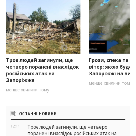
Троє людей загинули, ще
Грози, спека та с
четверо поранені внаслідок
вітер: якою буде 
російських атак на
Запоріжжі на вихі
Запоріжжя
менше хвилини тому
менше хвилини тому
Бічні
ОСТАННІ НОВИНИ
віджети
12:11
Троє людей загинули, ще четверо
поранені внаслідок російських атак на