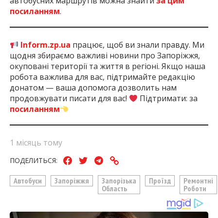
автобусних маршрутів можна знайти
за цим
посиланням
.
Inform.zp.ua
працює, щоб ви знали правду. Ми
щодня збираємо важливі новини про Запоріжжя,
окуповані території та життя в регіоні. Якщо наша
робота важлива для вас, підтримайте редакцію
донатом — ваша допомога дозволить нам
продовжувати писати для вас!
Підтримати: за
посиланням
1 місяць тому
ПОДЕЛИТЬСЯ:
Автобуси
Запоріжжя
Запорізька
Проїзд
Ремонтні
Область
Роботи