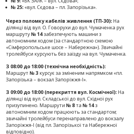
№ 9:
«БК ЗАлК – вул. Сєдова»;
№ 25:
«вул. Сєдова – пл. Запорізька».
Через поломку кабелів живлення (ТП-30):
На
ділянці від вул. О. Говорухи до вул. Чумаченка рух
маршруту
№ 14
забезпечують машини з
автономним ходом (за стандартною схемою
«Сімферопольське шосе – Набережна»). Звичайні
тролейбуси курсують без заїзду на вул. Чумаченка.
З 08:00 до 18:00 (технічна необхідність):
Маршрут
№ 3
курсує за зміненим напрямком «пл.
Запорізька – вокзал Запоріжжя-І».
З 09:00 до 18:00 (перекриття вул. Космічної):
На
ділянці від вул. Складської до вул. Східної рух
призупинено. Маршрути
№ 8
та
№ 14
з
автономним ходом працюють за стандартом;
звичайні тролейбуси перенаправлено до вокзалу
Запоріжжя-І (від пл. Запорізької та Набережної
відповідно).