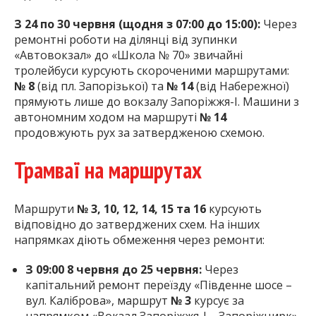
З 24 по 30 червня (щодня з 07:00 до 15:00):
Через
ремонтні роботи на ділянці від зупинки
«Автовокзал» до «Школа № 70» звичайні
тролейбуси курсують скороченими маршрутами:
№ 8
(від пл. Запорізької) та
№ 14
(від Набережної)
прямують лише до вокзалу Запоріжжя-І. Машини з
автономним ходом на маршруті
№ 14
продовжують рух за затвердженою схемою.
Трамваї на маршрутах
Маршрути
№ 3, 10, 12, 14, 15 та 16
курсують
відповідно до затверджених схем. На інших
напрямках діють обмеження через ремонти:
З 09:00 8 червня до 25 червня:
Через
капітальний ремонт переїзду «Південне шосе –
вул. Каліброва», маршрут
№ 3
курсує за
напрямком «Вокзал Запоріжжя-І – Запоріжцирк».