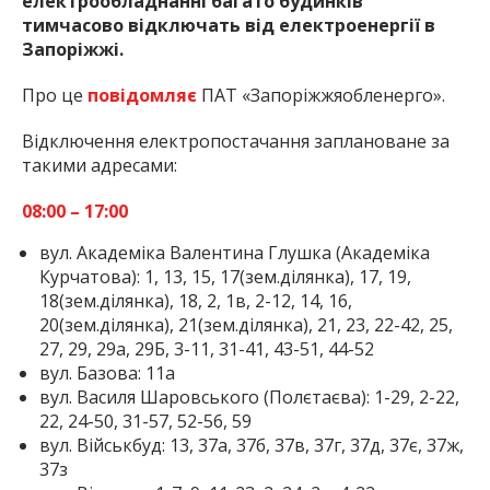
електрообладнанні багато будинків
тимчасово відключать від електроенергії в
Запоріжжі.
Про це
повідомляє
ПАТ «Запоріжжяобленерго».
Відключення електропостачання заплановане за
такими адресами:
08:00 – 17:00
вул. Академіка Валентина Глушка (Академіка
Курчатова): 1, 13, 15, 17(зем.ділянка), 17, 19,
18(зем.ділянка), 18, 2, 1в, 2-12, 14, 16,
20(зем.ділянка), 21(зем.ділянка), 21, 23, 22-42, 25,
27, 29, 29а, 29Б, 3-11, 31-41, 43-51, 44-52
вул. Базова: 11а
вул. Василя Шаровського (Полєтаєва): 1-29, 2-22,
22, 24-50, 31-57, 52-56, 59
вул. Військбуд: 13, 37а, 37б, 37в, 37г, 37д, 37є, 37ж,
37з