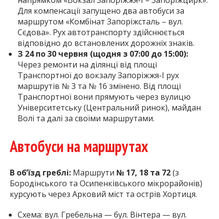
Для компенсації запущено два автобуси за
маршрутом «Комбінат Запоріжсталь – вул.
Сєдова». Рух автотранспорту здійснюється
відповідно до встановлених дорожніх знаків.
З 24 по 30 червня (щодня з 07:00 до 15:00):
Через ремонти на ділянці від площі
Транспортної до вокзалу Запоріжжя-І рух
маршрутів № 3 та № 16 змінено. Від площі
Транспортної вони прямують через вулицю
Університетську (Центральний ринок), майдан
Волі та далі за своїми маршрутами.
Автобуси на маршрутах
В об’їзд греблі:
Маршрути
№ 17, 18 та 72
(з
Бородінського та Осипенківського мікрорайонів)
курсують через Арковий міст та острів Хортиця.
Схема: вул. Гребельна — бул. Вінтера — вул.